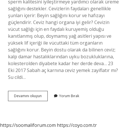
sperm kalitesini iyileştirmeye yardımcı olarak üreme
sağlığını destekler. Cevizlerin faydaları genellikle
şunları içerir: Beyin sağlığını korur ve hafızayı
güçlendirir. Ceviz hangi organa iyi gelir? Cevizin
vücut sağlığı için en faydalı kuruyemiş olduğu
kanıtlanmış olup, doymamış yağ asitleri yapısı ve
yüksek lif içeriği ile vücuttaki tüm organların
sağlığını korur. Beyin dostu olarak da bilinen ceviz;
kalp damar hastalıklarından uyku bozukluklarına,
kolesterolden diyabete kadar her derde deva… 23
Eki 2017 Sabah aç karnına ceviz yemek zayiflatır mı?
Su cildi…
Sabah
Devamını okuyun
Yorum Bırak
Aç
Karnına
Ceviz
Yemek
Neye
https://soomaliforum.com
https://coyo.com.tr
Yarar