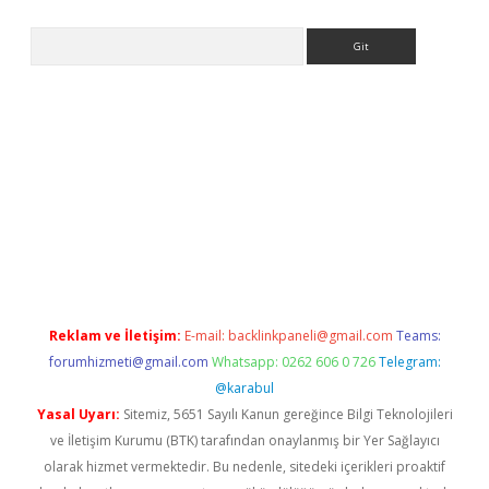
Arama
i.org
Reklam ve İletişim:
E-mail:
backlinkpaneli@gmail.com
Teams:
forumhizmeti@gmail.com
Whatsapp: 0262 606 0 726
Telegram:
@karabul
Yasal Uyarı:
Sitemiz, 5651 Sayılı Kanun gereğince Bilgi Teknolojileri
ve İletişim Kurumu (BTK) tarafından onaylanmış bir Yer Sağlayıcı
olarak hizmet vermektedir. Bu nedenle, sitedeki içerikleri proaktif