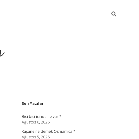
m
Sidebar
Son Yazılar
betci.org
Bici bici icinde ne var ?
Ağustos 6, 2026
Kaşane ne demek Osmanlıca ?
Ağustos 5, 2026