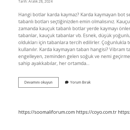
Tarih: Aralık 28, 2024
Hangi botlar karda kaymaz? Karda kaymayan bot se
tabanlı botları seçtiğinizden emin olmalısınız. Kauçu
zamanda kauçuk tabanlı botlar yerde kaymayı önler
tabanlar, kauçuk tabanlar vb. Esnek, düşük yoğunl
oldukları için tabanlara tercih edilirler. Çoğunlukla 
kullanılır. Karda kaymayan taban hangisi? Vibram ta
engelleyen, zeminden gelen soğuk ve nemi geçirme
sahip ayakkabılar, her ortamda…
Hangi
Devamını okuyun
Yorum Bırak
Bot
Tabanı
Kaymaz
https://soomaliforum.com
https://coyo.com.tr
https