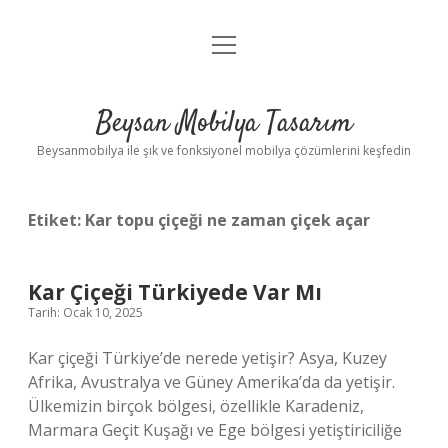
menüyü
Anasayfa
aç
Gizlilik Politikası
Beysan Mobilya Tasarım
Yasal Uyarı
Beysanmobilya ile şık ve fonksiyonel mobilya çözümlerini keşfedin
Etiket:
Kar topu çiçeği ne zaman çiçek açar
Kar Çiçeği Türkiyede Var Mı
Tarih: Ocak 10, 2025
Kar çiçeği Türkiye’de nerede yetişir? Asya, Kuzey
Afrika, Avustralya ve Güney Amerika’da da yetişir.
Ülkemizin birçok bölgesi, özellikle Karadeniz,
Marmara Geçit Kuşağı ve Ege bölgesi yetiştiriciliğe