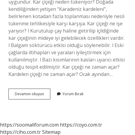
uygundur. Kar çiçeği neden tükeniyor? Doğada
kendiliğinden yetişen “Karadeniz kardeleni”,
belirlenen kotadan fazla toplanması nedeniyle nesli
tükenme tehlikesiyle karşı karşıya. Kar çiçeği ne işe
yarıyor? l Kurutulup çay haline getirilip içildiğinde
kar çiçeğinin mideye iyi gelebilecek özellikleri vardır.
l Balgam söktürücü etkisi olduğu söylenebilir. l Eski
çağlarda iltihapları ve yaraları iyileştirmek için
kullanılmıştır. l Bazı kısımlarının kasları uyarıcı etkisi
olduğu tespit edilmiştir. Kar çiçeği ne zaman açar?
Kardelen çiçeği ne zaman açar? Ocak ayından…
Kar
Devamını okuyun
Yorum Bırak
Çiçeği
Türkiyede
Var
Mı
https://soomaliforum.com
https://coyo.com.tr
https://ciho.com.tr
Sitemap