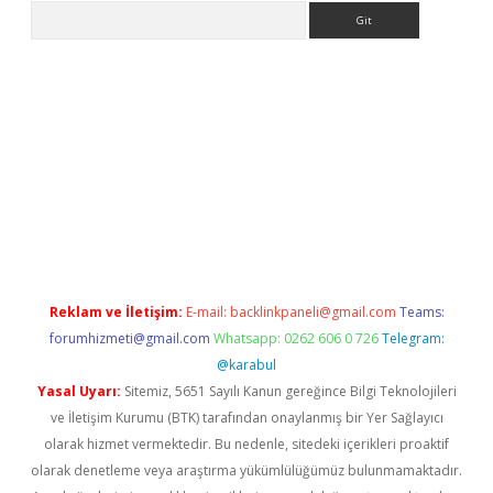
Arama
rg
Reklam ve İletişim:
E-mail:
backlinkpaneli@gmail.com
Teams:
forumhizmeti@gmail.com
Whatsapp: 0262 606 0 726
Telegram:
@karabul
Yasal Uyarı:
Sitemiz, 5651 Sayılı Kanun gereğince Bilgi Teknolojileri
ve İletişim Kurumu (BTK) tarafından onaylanmış bir Yer Sağlayıcı
olarak hizmet vermektedir. Bu nedenle, sitedeki içerikleri proaktif
olarak denetleme veya araştırma yükümlülüğümüz bulunmamaktadır.