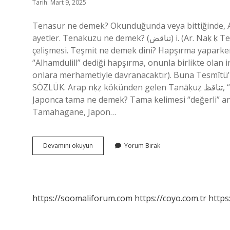
Tarih: Mart 9, 2025
Tenasur ne demek? Okunduğunda veya bittiğinde, Al
ayetler. Tenakuzu ne demek? (ﺗﻨﺎﻗﺾ) i. (Ar. Naḳ ḳ Terupt “Tenāḳuż) Bir kelimenin farklı bir kelime, çelişki ile
çelişmesi. Teşmit ne demek dini? Hapşırma yaparken
“Alhamdulill” dediği hapşırma, onunla birlikte olan insanlardan biri
onlara merhametiyle davranacaktır). Buna Tesmîtü
SÖZLÜK. Arap nḳẓ kökünden gelen Tanāḳuẓ تناقظ, “çelişki, kendini sınırlama” kelimesinden alıntılanmıştır.
Japonca tama ne demek? Tama kelimesi “değerli” anla
Tamahagane, Japon…
Tenazu
Devamını okuyun
Yorum Bırak
Ne
Demek
https://soomaliforum.com
https://coyo.com.tr
https