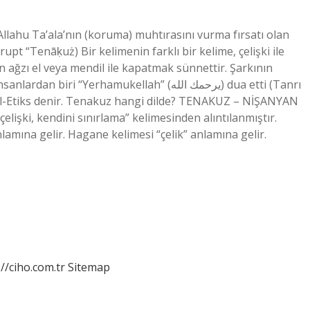
lahu Ta’ala’nın (koruma) muhtırasını vurma fırsatı olan
 ağzı el veya mendil ile kapatmak sünnettir. Şarkının
 “Yerhamukellah” (يرحمك الله) dua etti (Tanrı
’l-Etiks denir. Tenakuz hangi dilde? TENAKUZ – NİŞANYAN
mına gelir. Hagane kelimesi “çelik” anlamına gelir.
://ciho.com.tr
Sitemap