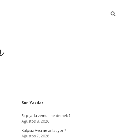
m
Sidebar
Son Yazılar
betci.org
Sırpçada zemun ne demek ?
Ağustos 8, 2026
Kalpsiz Avcı ne anlatıyor ?
Ağustos 7, 2026