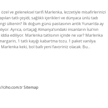
zel ve geleneksel tarifi Marlenka, lezzetiyle misafirlerinizi
lan tatlı çeşidi, sağlıklı içerikleri ve dünyaca ünlü tadı
ngi ülkenin? İlk doğum günü pastasının antik Yunan’da ay
lıyor. Ayrıca, ortaçağ Almanya’sındaki insanların İsa’nın
ddia ediliyor. Marlenka tatlısının içinde ne var? Marlenka
argarin, 1 tatlı kaşığı kabartma tozu. 1 paket vanilya.
Marlenka keki, bol ballı yeni favoriniz olacak. Bu…
://ciho.com.tr
Sitemap