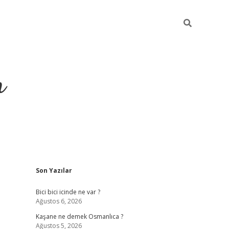
m
Sidebar
Son Yazılar
betci.org
Bici bici icinde ne var ?
Ağustos 6, 2026
Kaşane ne demek Osmanlıca ?
Ağustos 5, 2026