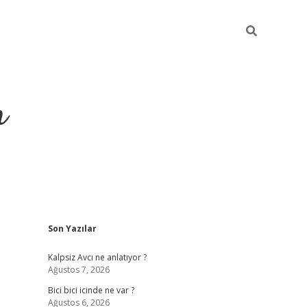
m
Sidebar
Son Yazılar
betci.org
Kalpsiz Avcı ne anlatıyor ?
Ağustos 7, 2026
Bici bici icinde ne var ?
Ağustos 6, 2026