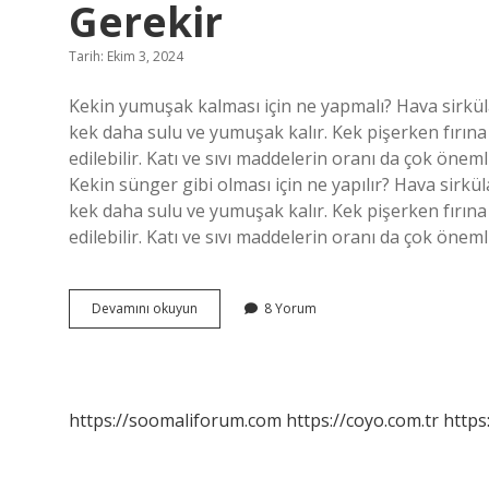
Gerekir
Tarih: Ekim 3, 2024
Kekin yumuşak kalması için ne yapmalı? Hava sirküla
kek daha sulu ve yumuşak kalır. Kek pişerken fırına 
edilebilir. Katı ve sıvı maddelerin oranı da çok önem
Kekin sünger gibi olması için ne yapılır? Hava sirkül
kek daha sulu ve yumuşak kalır. Kek pişerken fırına 
edilebilir. Katı ve sıvı maddelerin oranı da çok öne
Kekin
Devamını okuyun
8 Yorum
Yumuşak
Olması
Için
Ne
Yapmak
https://soomaliforum.com
https://coyo.com.tr
https
Gerekir