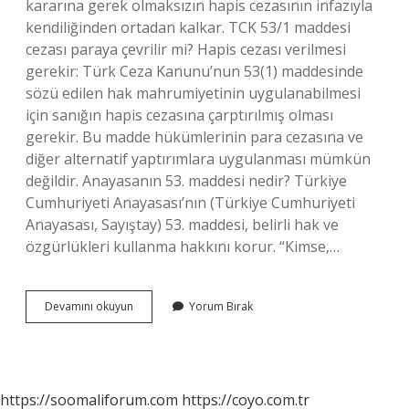
kararına gerek olmaksızın hapis cezasının infazıyla
kendiliğinden ortadan kalkar. TCK 53/1 maddesi
cezası paraya çevrilir mi? Hapis cezası verilmesi
gerekir: Türk Ceza Kanunu’nun 53(1) maddesinde
sözü edilen hak mahrumiyetinin uygulanabilmesi
için sanığın hapis cezasına çarptırılmış olması
gerekir. Bu madde hükümlerinin para cezasına ve
diğer alternatif yaptırımlara uygulanması mümkün
değildir. Anayasanın 53. maddesi nedir? Türkiye
Cumhuriyeti Anayasası’nın (Türkiye Cumhuriyeti
Anayasası, Sayıştay) 53. maddesi, belirli hak ve
özgürlükleri kullanma hakkını korur. “Kimse,…
53
Devamını okuyun
Yorum Bırak
Madde
Ne
Zaman
Kalkar
https://soomaliforum.com
https://coyo.com.tr