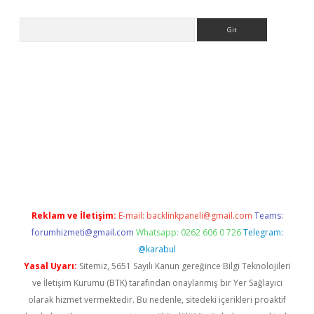
Arama
i.org
Reklam ve İletişim:
E-mail:
backlinkpaneli@gmail.com
Teams:
forumhizmeti@gmail.com
Whatsapp: 0262 606 0 726
Telegram:
@karabul
Yasal Uyarı:
Sitemiz, 5651 Sayılı Kanun gereğince Bilgi Teknolojileri
ve İletişim Kurumu (BTK) tarafından onaylanmış bir Yer Sağlayıcı
olarak hizmet vermektedir. Bu nedenle, sitedeki içerikleri proaktif