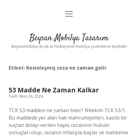
menüyü
Anasayfa
aç
Gizlilik Politikası
Beysan Mobilya Tasarım
Yasal Uyarı
Beysanmobilya ile şık ve fonksiyonel mobilya çözümlerini keşfedin
Etiket:
Kesinleşmiş ceza ne zaman gelir
53 Madde Ne Zaman Kalkar
Tarih: Ekim 26, 2024
TCK 53 maddesi ne zaman biter? Nitekim TCK 53/1.
Bu maddede yer alan hak mahrumiyetleri, kasıtlı bir
suçtan dolayı verilen hapis cezasının hukuki
sonuçları olup, cezanın infazıyla başlar ve mahkeme