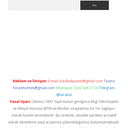
Arama
i.org
Reklam ve İletişim:
E-mail:
backlinkpaneli@gmail.com
Teams:
forumhizmeti@gmail.com
Whatsapp: 0262 606 0 726
Telegram:
@karabul
Yasal Uyarı:
Sitemiz, 5651 Sayılı Kanun gereğince Bilgi Teknolojileri
ve İletişim Kurumu (BTK) tarafından onaylanmış bir Yer Sağlayıcı
olarak hizmet vermektedir. Bu nedenle, sitedeki içerikleri proaktif
olarak denetleme veya araştırma yükümlülüğümüz bulunmamaktadır.