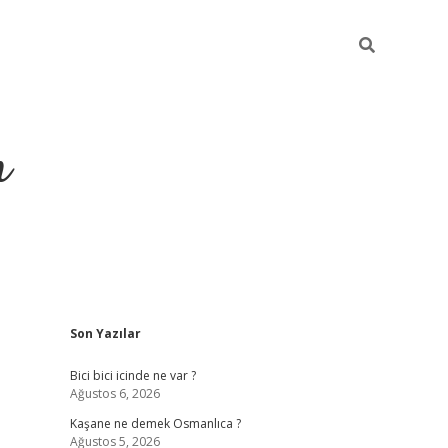
m
Sidebar
Son Yazılar
betci.org
Bici bici icinde ne var ?
Ağustos 6, 2026
Kaşane ne demek Osmanlıca ?
Ağustos 5, 2026