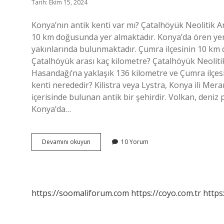
Tarih: Ekim 15, 2024
Konya’nın antik kenti var mı? Çatalhöyük Neolitik Ant
10 km doğusunda yer almaktadır. Konya’da ören yeri
yakınlarında bulunmaktadır. Çumra ilçesinin 10 km 
Çatalhöyük arası kaç kilometre? Çatalhöyük Neolit
Hasandağı’na yaklaşık 136 kilometre ve Çumra ilçesi
kenti nerededir? Kilistra veya Lystra, Konya ili Mer
içerisinde bulunan antik bir şehirdir. Volkan, deni
Konya’da…
Konyada
Devamını okuyun
10 Yorum
Antik
Kent
Var
Mı
https://soomaliforum.com
https://coyo.com.tr
https