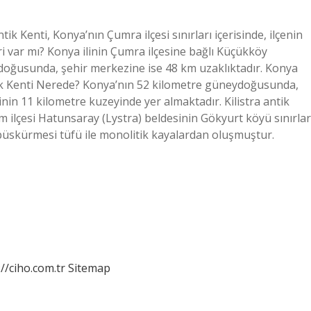
ik Kenti, Konya’nın Çumra ilçesi sınırları içerisinde, ilçenin
 var mı? Konya ilinin Çumra ilçesine bağlı Küçükköy
doğusunda, şehir merkezine ise 48 km uzaklıktadır. Konya
ik Kenti Nerede? Konya’nın 52 kilometre güneydoğusunda,
nin 11 kilometre kuzeyinde yer almaktadır. Kilistra antik
am ilçesi Hatunsaray (Lystra) beldesinin Gökyurt köyü sınırlar
z püskürmesi tüfü ile monolitik kayalardan oluşmuştur.
://ciho.com.tr
Sitemap