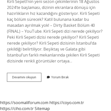
Kirli Sepeti’nin yeni sezon çekimlerinin 18 Ağustos
2024’te başlaması, dizinin ekranlara dönüşü için
hazırlıkların hız kazandığını gösteriyor. Kirli Sepeti
kaç bölüm sürecek? Katil bulunana kadar bu
masadan ayrılmak yok! – Dirty Basket Bölüm 40
(FİNAL) – YouTube. Kirli Sepeti dizi nerede çekiliyor?
Peki Kirli Sepeti dizisi nerede çekiliyor? Kirli Sepeti
nerede çekiliyor? Kirli Sepeti dizisinin İstanbul’da
çekildiği belirtiliyor. Beşiktaş ve Galata gibi
İstanbul’un farklı mekanlarında çekilen Kirli Sepeti
dizisinde renkli görüntüler ortaya…
Fox
Devamını okuyun
Yorum Bırak
Tv
Kirli
Sepeti
Dizisi
Hangi
https://soomaliforum.com
https://coyo.com.tr
Gün
https://ciho.com.tr
Sitemap