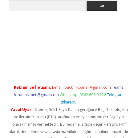
Arama
i.org
Reklam ve İletişim:
E-mail:
backlinkpaneli@gmail.com
Teams:
forumhizmeti@gmail.com
Whatsapp: 0262 606 0 726
Telegram:
@karabul
Yasal Uyarı:
Sitemiz, 5651 Sayılı Kanun gereğince Bilgi Teknolojileri
ve İletişim Kurumu (BTK) tarafından onaylanmış bir Yer Sağlayıcı
olarak hizmet vermektedir. Bu nedenle, sitedeki içerikleri proaktif
olarak denetleme veya araştırma yükümlülüğümüz bulunmamaktadır.