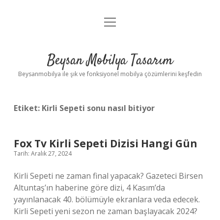
menüyü
Anasayfa
aç
Gizlilik Politikası
Beysan Mobilya Tasarım
Yasal Uyarı
Beysanmobilya ile şık ve fonksiyonel mobilya çözümlerini keşfedin
Etiket:
Kirli Sepeti sonu nasıl bitiyor
Fox Tv Kirli Sepeti Dizisi Hangi Gün
Tarih: Aralık 27, 2024
Kirli Sepeti ne zaman final yapacak? Gazeteci Birsen
Altuntaş’ın haberine göre dizi, 4 Kasım’da
yayınlanacak 40. bölümüyle ekranlara veda edecek.
Kirli Sepeti yeni sezon ne zaman başlayacak 2024?