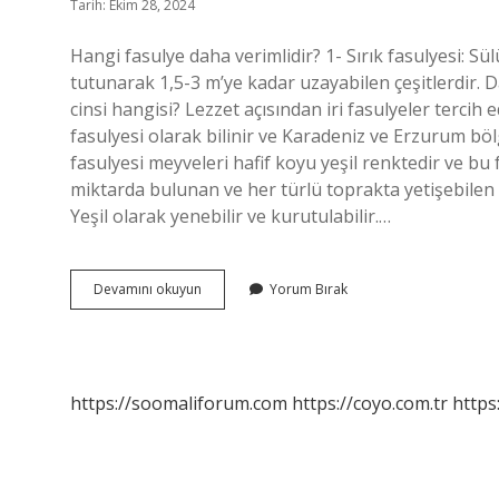
Tarih: Ekim 28, 2024
Hangi fasulye daha verimlidir? 1- Sırık fasulyesi: Sü
tutunarak 1,5-3 m’ye kadar uzayabilen çeşitlerdir. 
cinsi hangisi? Lezzet açısından iri fasulyeler tercih 
fasulyesi olarak bilinir ve Karadeniz ve Erzurum böl
fasulyesi meyveleri hafif koyu yeşil renktedir ve bu 
miktarda bulunan ve her türlü toprakta yetişebilen b
Yeşil olarak yenebilir ve kurutulabilir.…
En
Devamını okuyun
Yorum Bırak
Verimli
Fasulye
Hangisi
https://soomaliforum.com
https://coyo.com.tr
https