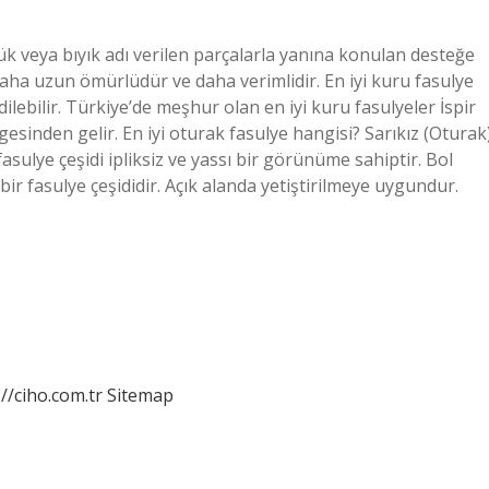
lük veya bıyık adı verilen parçalarla yanına konulan desteğe
Daha uzun ömürlüdür ve daha verimlidir. En iyi kuru fasulye
edilebilir. Türkiye’de meşhur olan en iyi kuru fasulyeler İspir
gesinden gelir. En iyi oturak fasulye hangisi? Sarıkız (Oturak
fasulye çeşidi ipliksiz ve yassı bir görünüme sahiptir. Bol
ir fasulye çeşididir. Açık alanda yetiştirilmeye uygundur.
://ciho.com.tr
Sitemap