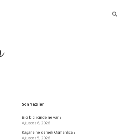
m
Sidebar
Son Yazılar
betci.org
Bici bici icinde ne var ?
Ağustos 6, 2026
Kaşane ne demek Osmanlıca ?
Ağustos 5, 2026