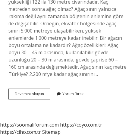
yüksekliği 122 ila 130 metre civarındadır. Kaç
metreden sonra ağaç olmaz? Ağaç sınırı yalnızca
rakıma değil aynı zamanda bölgenin enlemine göre
de değişebilir. Örneğin, ekvator bölgesinde ağaç
sınırı 5.000 metreye ulaşabilirken, yüksek
enlemlerde 1.000 metreye kadar inebilir. Bir ağacın
boyu ortalama ne kadardır? Ağaç özellikleri: Ağaç
boyu 30 – 45 m arasında, kullanılabilir gövde
uzunluğu 20 – 30 m arasında, gövde çapı ise 60 –
160 cm arasında değişmektedir. Ağaç sınırı kaç metre
Türkiye? 2.200 m’ye kadar ağaç sınırını…
Bir
Devamını okuyun
Yorum Bırak
Ağaç
20
Metreden
Uzun
Olabilir
https://soomaliforum.com
https://coyo.com.tr
Mi
https://ciho.com.tr
Sitemap