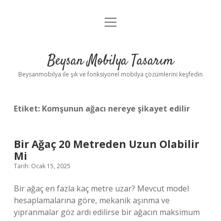
menüyü
Anasayfa
aç
Gizlilik Politikası
Beysan Mobilya Tasarım
Yasal Uyarı
Beysanmobilya ile şık ve fonksiyonel mobilya çözümlerini keşfedin
Etiket:
Komşunun ağacı nereye şikayet edilir
Bir Ağaç 20 Metreden Uzun Olabilir
Mi
Tarih: Ocak 15, 2025
Bir ağaç en fazla kaç metre uzar? Mevcut model
hesaplamalarına göre, mekanik aşınma ve
yıpranmalar göz ardı edilirse bir ağacın maksimum