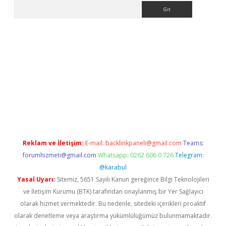
Arama
tci.org
Reklam ve İletişim:
E-mail:
backlinkpaneli@gmail.com
Teams:
forumhizmeti@gmail.com
Whatsapp: 0262 606 0 726
Telegram:
@karabul
Yasal Uyarı:
Sitemiz, 5651 Sayılı Kanun gereğince Bilgi Teknolojileri
ve İletişim Kurumu (BTK) tarafından onaylanmış bir Yer Sağlayıcı
olarak hizmet vermektedir. Bu nedenle, sitedeki içerikleri proaktif
olarak denetleme veya araştırma yükümlülüğümüz bulunmamaktadır.