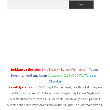
Arama
ci.org
Reklam ve İletişim:
E-mail:
backlinkpaneli@gmail.com
Teams:
forumhizmeti@gmail.com
Whatsapp: 0262 606 0 726
Telegram:
@karabul
Yasal Uyarı:
Sitemiz, 5651 Sayılı Kanun gereğince Bilgi Teknolojileri
ve İletişim Kurumu (BTK) tarafından onaylanmış bir Yer Sağlayıcı
olarak hizmet vermektedir. Bu nedenle, sitedeki içerikleri proaktif
olarak denetleme veya araştırma yükümlülüğümüz bulunmamaktadır.