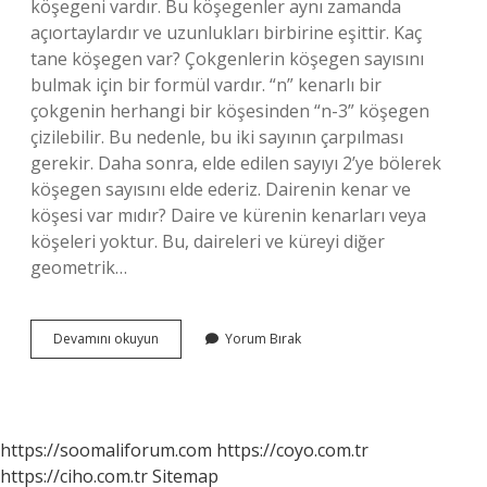
köşegeni vardır. Bu köşegenler aynı zamanda
açıortaylardır ve uzunlukları birbirine eşittir. Kaç
tane köşegen var? Çokgenlerin köşegen sayısını
bulmak için bir formül vardır. “n” kenarlı bir
çokgenin herhangi bir köşesinden “n-3” köşegen
çizilebilir. Bu nedenle, bu iki sayının çarpılması
gerekir. Daha sonra, elde edilen sayıyı 2’ye bölerek
köşegen sayısını elde ederiz. Dairenin kenar ve
köşesi var mıdır? Daire ve kürenin kenarları veya
köşeleri yoktur. Bu, daireleri ve küreyi diğer
geometrik…
Dairenin
Devamını okuyun
Yorum Bırak
Kac
Köşegeni
Vardir
https://soomaliforum.com
https://coyo.com.tr
https://ciho.com.tr
Sitemap