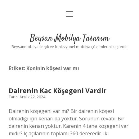
menüyü
Anasayfa
aç
Gizlilik Politikası
Beysan Mobilya Tasarım
Yasal Uyarı
Beysanmobilya ile şık ve fonksiyonel mobilya çözümlerini keşfedin
Etiket:
Koninin köşesi var mı
Dairenin Kac Köşegeni Vardir
Tarih: Aralık 22, 2024
Dairenin köşegeni var mı? Bir dairenin köşesi
olmadığı için kenarı da yoktur. Sorunun cevabı: Bir
dairenin kenarı yoktur. Karenin 4 tane köşegeni var
mıdır? İç açılarının toplamı 360 derecedir. İki