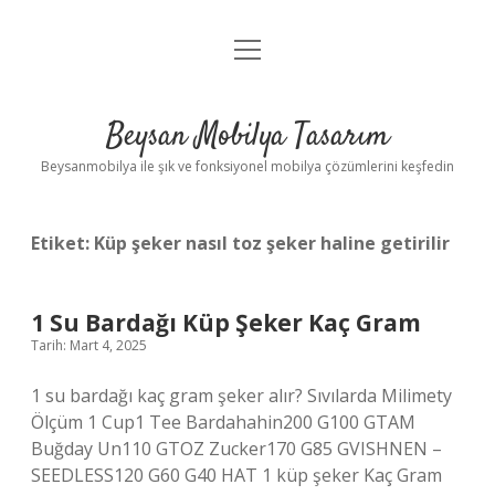
menüyü
Anasayfa
aç
Gizlilik Politikası
Beysan Mobilya Tasarım
Yasal Uyarı
Beysanmobilya ile şık ve fonksiyonel mobilya çözümlerini keşfedin
Etiket:
Küp şeker nasıl toz şeker haline getirilir
1 Su Bardağı Küp Şeker Kaç Gram
Tarih: Mart 4, 2025
1 su bardağı kaç gram şeker alır? Sıvılarda Milimety
Ölçüm 1 Cup1 Tee Bardahahin200 G100 GTAM
Buğday Un110 GTOZ Zucker170 G85 GVISHNEN –
SEEDLESS120 G60 G40 HAT 1 küp şeker Kaç Gram