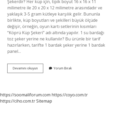
Şekerdir? Her küp için, tipik boyut 16 x 16 x 11
milimetre ile 20 x 20 x 12 milimetre arasındadır ve
yaklaşık 3-5 gram kütleye karşılık gelir. Bununla
birlikte, küp boyutları ve şekilleri büyük ölçüde
değişir, örneğin, oyun kartı setlerinin kısımları
“Köprü Küp Şekeri” adı altında yapılır. 1 su bardağı
toz şeker yerine ne kullanılır? Bu ürünle bir tarif
hazırlarken, tarifte 1 bardak şeker yerine 1 bardak
panel…
1
Devamını okuyun
Yorum Bırak
Su
Bardağı
Küp
Şeker
Kaç
https://soomaliforum.com
https://coyo.com.tr
Gram
https://ciho.com.tr
Sitemap