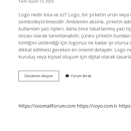
Tarih: Kasım 10, 2024
Logo nedir kısa ve öz? Logo, bir şirketin ürün veya 
sembolleştirilmesidir. Amblemin aksine, şirketin adı
kullanılan yazı tipleri, daha önce tasarlanmış yazı t
imzası olarak tanımlanabilir; çünkü şirketin bundan s
kimliğini üstlendiği için logonuz ne kadar iyi olursa
dikkat edilmesi gereken en önemli detaydır. Logo ne
kuruluş veya kişisel oluşum için dijital olarak tasar
Logo
Devamını okuyun
Yorum Bırak
Ne
Ifade
Eder
https://soomaliforum.com
https://coyo.com.tr
https