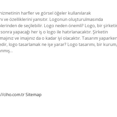
hizmetinin harfler ve görsel öğeler kullanılarak
nı ve özelliklerini yansıtır. Logonun oluşturulmasında
iplerinden de seçilebilir. Logo neden önemli? Logo, bir şirketi
onra yapacağı her iş o logo ile hatırlanacaktır. Şirketin
 imajınız ve imajınız da o kadar iyi olacaktır. Tasarım yaparke
dir, logo tasarlamak ne işe yarar? Logo tasarımı, bir kurum
lanmış…
://ciho.com.tr
Sitemap