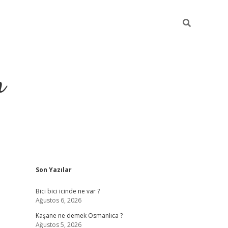
m
Sidebar
Son Yazılar
betci.org
Bici bici icinde ne var ?
Ağustos 6, 2026
Kaşane ne demek Osmanlıca ?
Ağustos 5, 2026