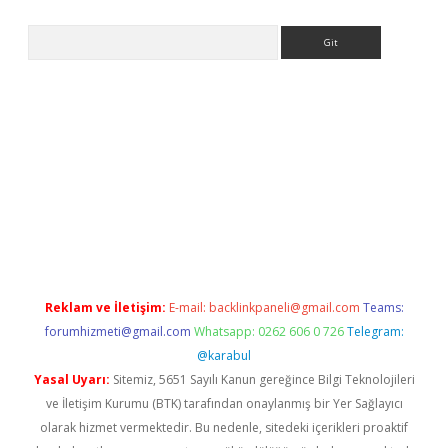
Arama
.org
Reklam ve İletişim:
E-mail:
backlinkpaneli@gmail.com
Teams:
forumhizmeti@gmail.com
Whatsapp: 0262 606 0 726
Telegram:
@karabul
Yasal Uyarı:
Sitemiz, 5651 Sayılı Kanun gereğince Bilgi Teknolojileri
ve İletişim Kurumu (BTK) tarafından onaylanmış bir Yer Sağlayıcı
olarak hizmet vermektedir. Bu nedenle, sitedeki içerikleri proaktif