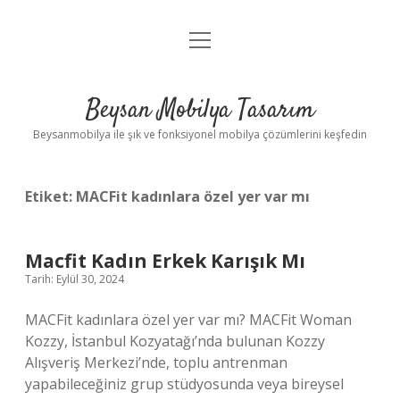
menüyü
Anasayfa
aç
Gizlilik Politikası
Beysan Mobilya Tasarım
Yasal Uyarı
Beysanmobilya ile şık ve fonksiyonel mobilya çözümlerini keşfedin
Etiket:
MACFit kadınlara özel yer var mı
Macfit Kadın Erkek Karışık Mı
Tarih: Eylül 30, 2024
MACFit kadınlara özel yer var mı? MACFit Woman
Kozzy, İstanbul Kozyatağı’nda bulunan Kozzy
Alışveriş Merkezi’nde, toplu antrenman
yapabileceğiniz grup stüdyosunda veya bireysel