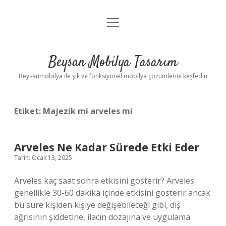
menüyü
Anasayfa
aç
Gizlilik Politikası
Beysan Mobilya Tasarım
Yasal Uyarı
Beysanmobilya ile şık ve fonksiyonel mobilya çözümlerini keşfedin
Etiket:
Majezik mi arveles mi
Arveles Ne Kadar Sürede Etki Eder
Tarih: Ocak 13, 2025
Arveles kaç saat sonra etkisini gösterir? Arveles
genellikle 30-60 dakika içinde etkisini gösterir ancak
bu süre kişiden kişiye değişebileceği gibi, diş
ağrısının şiddetine, ilacın dozajına ve uygulama