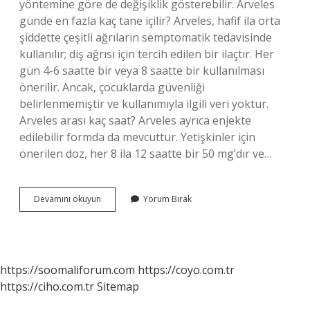
yöntemine göre de değişiklik gösterebilir. Arveles
günde en fazla kaç tane içilir? Arveles, hafif ila orta
şiddette çeşitli ağrıların semptomatik tedavisinde
kullanılır; diş ağrısı için tercih edilen bir ilaçtır. Her
gün 4-6 saatte bir veya 8 saatte bir kullanılması
önerilir. Ancak, çocuklarda güvenliği
belirlenmemiştir ve kullanımıyla ilgili veri yoktur.
Arveles arası kaç saat? Arveles ayrıca enjekte
edilebilir formda da mevcuttur. Yetişkinler için
önerilen doz, her 8 ila 12 saatte bir 50 mg’dır ve…
Arveles
Devamını okuyun
Yorum Bırak
Ne
Kadar
Sürede
Etki
Eder
https://soomaliforum.com
https://coyo.com.tr
https://ciho.com.tr
Sitemap