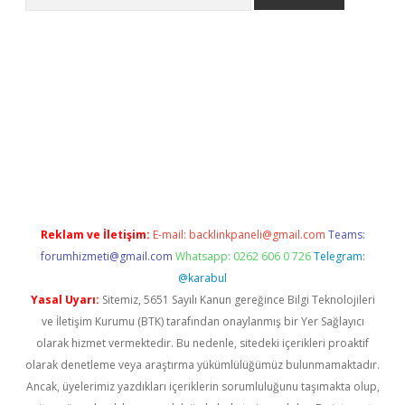
i.org
Reklam ve İletişim:
E-mail:
backlinkpaneli@gmail.com
Teams:
forumhizmeti@gmail.com
Whatsapp: 0262 606 0 726
Telegram:
@karabul
Yasal Uyarı:
Sitemiz, 5651 Sayılı Kanun gereğince Bilgi Teknolojileri
ve İletişim Kurumu (BTK) tarafından onaylanmış bir Yer Sağlayıcı
olarak hizmet vermektedir. Bu nedenle, sitedeki içerikleri proaktif
olarak denetleme veya araştırma yükümlülüğümüz bulunmamaktadır.
Ancak, üyelerimiz yazdıkları içeriklerin sorumluluğunu taşımakta olup,