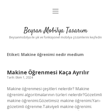
menüyü
Anasayfa
aç
Gizlilik Politikası
Beysan Mobilya Tasarım
Yasal Uyarı
Beysanmobilya ile şık ve fonksiyonel mobilya çözümlerini keşfedin
Etiket:
Makine öğrenimi nedir medium
Makine Öğrenmesi Kaça Ayrılır
Tarih: Ekim 1, 2024
Makine öğrenmesi çeşitleri nelerdir? Makine
öğrenimi algoritmalarının türleri nelerdir?Gözetimli
makine öğrenimi.Gözetimsiz makine öğrenimi.Yarı-
gözetimli öğrenme.Takviyeli makine öğrenimi.