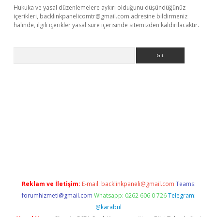
Hukuka ve yasal düzenlemelere aykırı olduğunu düşündüğünüz
içerikleri,
backlinkpanelicomtr@gmail.com
adresine bildirmeniz
halinde, ilgili içerikler yasal süre içerisinde sitemizden kaldırılacaktır.
Arama
i.org
Reklam ve İletişim:
E-mail:
backlinkpaneli@gmail.com
Teams:
forumhizmeti@gmail.com
Whatsapp: 0262 606 0 726
Telegram:
@karabul