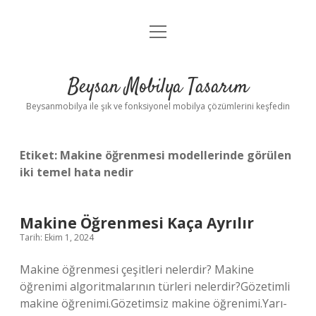
menüyü
Anasayfa
aç
Gizlilik Politikası
Beysan Mobilya Tasarım
Yasal Uyarı
Beysanmobilya ile şık ve fonksiyonel mobilya çözümlerini keşfedin
Etiket:
Makine öğrenmesi modellerinde görülen
iki temel hata nedir
Makine Öğrenmesi Kaça Ayrılır
Tarih: Ekim 1, 2024
Makine öğrenmesi çeşitleri nelerdir? Makine
öğrenimi algoritmalarının türleri nelerdir?Gözetimli
makine öğrenimi.Gözetimsiz makine öğrenimi.Yarı-