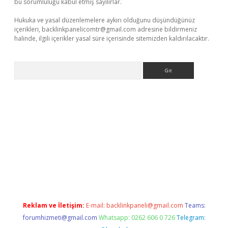
bu sorumluluğu kabul etmiş sayılırlar.
Hukuka ve yasal düzenlemelere aykırı olduğunu düşündüğünüz
içerikleri,
backlinkpanelicomtr@gmail.com
adresine bildirmeniz
halinde, ilgili içerikler yasal süre içerisinde sitemizden kaldırılacaktır.
Arama
ci.org
Reklam ve İletişim:
E-mail:
backlinkpaneli@gmail.com
Teams:
forumhizmeti@gmail.com
Whatsapp: 0262 606 0 726
Telegram: