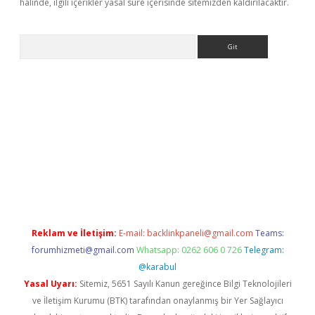
halinde, ilgili içerikler yasal süre içerisinde sitemizden kaldırılacaktır.
Arama
i.org
Reklam ve İletişim:
E-mail:
backlinkpaneli@gmail.com
Teams:
forumhizmeti@gmail.com
Whatsapp: 0262 606 0 726
Telegram:
@karabul
Yasal Uyarı:
Sitemiz, 5651 Sayılı Kanun gereğince Bilgi Teknolojileri
ve İletişim Kurumu (BTK) tarafından onaylanmış bir Yer Sağlayıcı