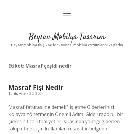
menüyü
Anasayfa
aç
Gizlilik Politikası
Beysan Mobilya Tasarım
Yasal Uyarı
Beysanmobilya ile şık ve fonksiyonel mobilya çözümlerini keşfedin
Etiket:
Masraf çeşidi nedir
Masraf Fişi Nedir
Tarih: Aralık 26, 2024
Masraf faturası ne demek? İşletme Giderlerinizi
Kolayca Yönetmenin Önemli Adımı Gider raporu, bir
şirketin ticari faaliyetleri sırasında yaptığı giderleri
takip etmek için kullanılan resmi bir belgedir.