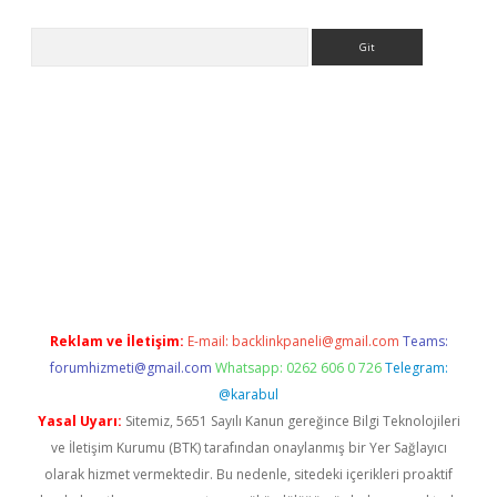
Arama
i.org
Reklam ve İletişim:
E-mail:
backlinkpaneli@gmail.com
Teams:
forumhizmeti@gmail.com
Whatsapp: 0262 606 0 726
Telegram:
@karabul
Yasal Uyarı:
Sitemiz, 5651 Sayılı Kanun gereğince Bilgi Teknolojileri
ve İletişim Kurumu (BTK) tarafından onaylanmış bir Yer Sağlayıcı
olarak hizmet vermektedir. Bu nedenle, sitedeki içerikleri proaktif