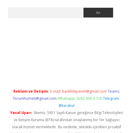
Arama
ci.org
Reklam ve İletişim:
E-mail:
backlinkpaneli@gmail.com
Teams:
forumhizmeti@gmail.com
Whatsapp: 0262 606 0 726
Telegram:
@karabul
Yasal Uyarı:
Sitemiz, 5651 Sayılı Kanun gereğince Bilgi Teknolojileri
ve İletişim Kurumu (BTK) tarafından onaylanmış bir Yer Sağlayıcı
olarak hizmet vermektedir. Bu nedenle, sitedeki içerikleri proaktif