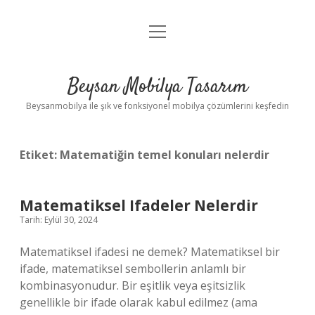
menüyü
Anasayfa
aç
Gizlilik Politikası
Beysan Mobilya Tasarım
Yasal Uyarı
Beysanmobilya ile şık ve fonksiyonel mobilya çözümlerini keşfedin
Etiket:
Matematiğin temel konuları nelerdir
Matematiksel Ifadeler Nelerdir
Tarih: Eylül 30, 2024
Matematiksel ifadesi ne demek? Matematiksel bir
ifade, matematiksel sembollerin anlamlı bir
kombinasyonudur. Bir eşitlik veya eşitsizlik
genellikle bir ifade olarak kabul edilmez (ama