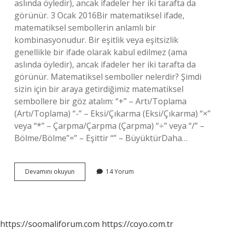
aslında öyledir), ancak ifadeler her iki tarafta da
görünür. 3 Ocak 2016Bir matematiksel ifade,
matematiksel sembollerin anlamlı bir
kombinasyonudur. Bir eşitlik veya eşitsizlik
genellikle bir ifade olarak kabul edilmez (ama
aslında öyledir), ancak ifadeler her iki tarafta da
görünür. Matematiksel semboller nelerdir? Şimdi
sizin için bir araya getirdiğimiz matematiksel
sembollere bir göz atalım: “+” – Artı/Toplama
(Artı/Toplama) “-” – Eksi/Çıkarma (Eksi/Çıkarma) “×”
veya “*” – Çarpma/Çarpma (Çarpma) “÷” veya “/” –
Bölme/Bölme”=” – Eşittir “” – BüyüktürDaha…
Matematiksel
Devamını okuyun
14 Yorum
Ifadeler
Nelerdir
https://soomaliforum.com
https://coyo.com.tr