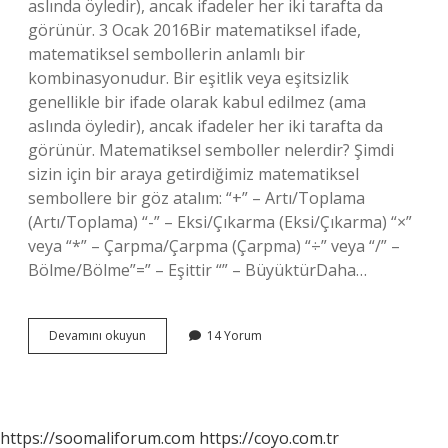
aslında öyledir), ancak ifadeler her iki tarafta da
görünür. 3 Ocak 2016Bir matematiksel ifade,
matematiksel sembollerin anlamlı bir
kombinasyonudur. Bir eşitlik veya eşitsizlik
genellikle bir ifade olarak kabul edilmez (ama
aslında öyledir), ancak ifadeler her iki tarafta da
görünür. Matematiksel semboller nelerdir? Şimdi
sizin için bir araya getirdiğimiz matematiksel
sembollere bir göz atalım: “+” – Artı/Toplama
(Artı/Toplama) “-” – Eksi/Çıkarma (Eksi/Çıkarma) “×”
veya “*” – Çarpma/Çarpma (Çarpma) “÷” veya “/” –
Bölme/Bölme”=” – Eşittir “” – BüyüktürDaha…
Matematiksel
Devamını okuyun
14 Yorum
Ifadeler
Nelerdir
https://soomaliforum.com
https://coyo.com.tr