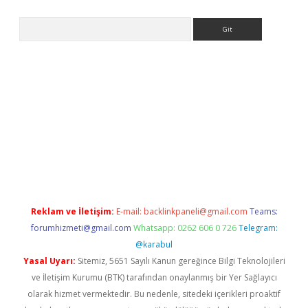
Arama
i.org
Reklam ve İletişim:
E-mail:
backlinkpaneli@gmail.com
Teams:
forumhizmeti@gmail.com
Whatsapp: 0262 606 0 726
Telegram:
@karabul
Yasal Uyarı:
Sitemiz, 5651 Sayılı Kanun gereğince Bilgi Teknolojileri
ve İletişim Kurumu (BTK) tarafından onaylanmış bir Yer Sağlayıcı
olarak hizmet vermektedir. Bu nedenle, sitedeki içerikleri proaktif