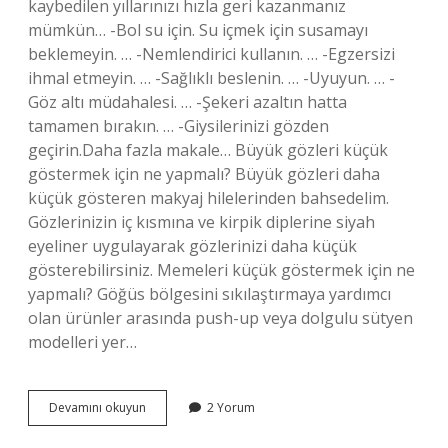
kaybedilen yıllarınızı hızla geri kazanmanız
mümkün… -Bol su için. Su içmek için susamayı
beklemeyin. … -Nemlendirici kullanın. … -Egzersizi
ihmal etmeyin. … -Sağlıklı beslenin. … -Uyuyun. … -
Göz altı müdahalesi. … -Şekeri azaltın hatta
tamamen bırakın. … -Giysilerinizi gözden
geçirin.Daha fazla makale… Büyük gözleri küçük
göstermek için ne yapmalı? Büyük gözleri daha
küçük gösteren makyaj hilelerinden bahsedelim.
Gözlerinizin iç kısmına ve kirpik diplerine siyah
eyeliner uygulayarak gözlerinizi daha küçük
gösterebilirsiniz. Memeleri küçük göstermek için ne
yapmalı? Göğüs bölgesini sıkılaştırmaya yardımcı
olan ürünler arasında push-up veya dolgulu sütyen
modelleri yer…
Küçük
Devamını okuyun
2 Yorum
Göstermek
Için