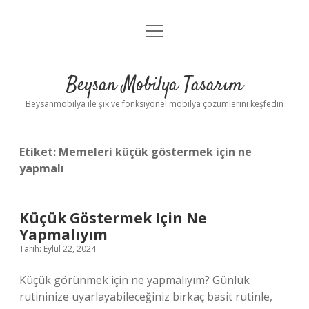
menüyü
Anasayfa
aç
Gizlilik Politikası
Beysan Mobilya Tasarım
Yasal Uyarı
Beysanmobilya ile şık ve fonksiyonel mobilya çözümlerini keşfedin
Etiket:
Memeleri küçük göstermek için ne
yapmalı
Küçük Göstermek Için Ne
Yapmalıyım
Tarih: Eylül 22, 2024
Küçük görünmek için ne yapmalıyım? Günlük
rutininize uyarlayabileceğiniz birkaç basit rutinle,