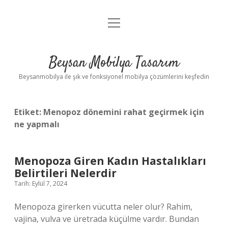
menüyü
Anasayfa
aç
Gizlilik Politikası
Beysan Mobilya Tasarım
Yasal Uyarı
Beysanmobilya ile şık ve fonksiyonel mobilya çözümlerini keşfedin
Etiket:
Menopoz dönemini rahat geçirmek için
ne yapmalı
Menopoza Giren Kadın Hastalıkları
Belirtileri Nelerdir
Tarih: Eylül 7, 2024
Menopoza girerken vücutta neler olur? Rahim,
vajina, vulva ve üretrada küçülme vardır. Bundan