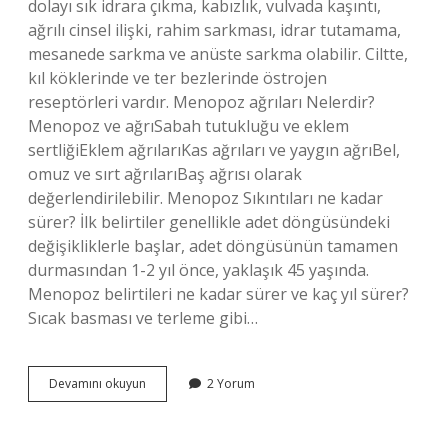
dolayı sık idrara çıkma, kabızlık, vulvada kaşıntı,
ağrılı cinsel ilişki, rahim sarkması, idrar tutamama,
mesanede sarkma ve anüste sarkma olabilir. Ciltte,
kıl köklerinde ve ter bezlerinde östrojen
reseptörleri vardır. Menopoz ağrıları Nelerdir?
Menopoz ve ağrıSabah tutukluğu ve eklem
sertliğiEklem ağrılarıKas ağrıları ve yaygın ağrıBel,
omuz ve sırt ağrılarıBaş ağrısı olarak
değerlendirilebilir. Menopoz Sıkıntıları ne kadar
sürer? İlk belirtiler genellikle adet döngüsündeki
değişikliklerle başlar, adet döngüsünün tamamen
durmasından 1-2 yıl önce, yaklaşık 45 yaşında.
Menopoz belirtileri ne kadar sürer ve kaç yıl sürer?
Sıcak basması ve terleme gibi…
Menopoza
Devamını okuyun
2 Yorum
Giren
Kadın
Hastalıkları