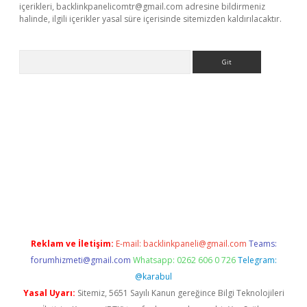
içerikleri,
backlinkpanelicomtr@gmail.com
adresine bildirmeniz
halinde, ilgili içerikler yasal süre içerisinde sitemizden kaldırılacaktır.
Arama
i.org
Reklam ve İletişim:
E-mail:
backlinkpaneli@gmail.com
Teams:
forumhizmeti@gmail.com
Whatsapp: 0262 606 0 726
Telegram:
@karabul
Yasal Uyarı:
Sitemiz, 5651 Sayılı Kanun gereğince Bilgi Teknolojileri