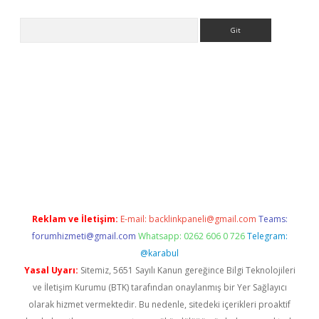
Arama
i.org
Reklam ve İletişim:
E-mail:
backlinkpaneli@gmail.com
Teams:
forumhizmeti@gmail.com
Whatsapp: 0262 606 0 726
Telegram:
@karabul
Yasal Uyarı:
Sitemiz, 5651 Sayılı Kanun gereğince Bilgi Teknolojileri
ve İletişim Kurumu (BTK) tarafından onaylanmış bir Yer Sağlayıcı
olarak hizmet vermektedir. Bu nedenle, sitedeki içerikleri proaktif