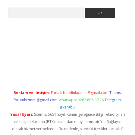
Arama
i.org
Reklam ve İletişim:
E-mail:
backlinkpaneli@gmail.com
Teams:
forumhizmeti@gmail.com
Whatsapp: 0262 606 0 726
Telegram:
@karabul
Yasal Uyarı:
Sitemiz, 5651 Sayılı Kanun gereğince Bilgi Teknolojileri
ve İletişim Kurumu (BTK) tarafından onaylanmış bir Yer Sağlayıcı
olarak hizmet vermektedir. Bu nedenle, sitedeki içerikleri proaktif