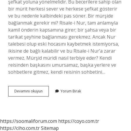
şefkat yoluna yönelmelidir. Bu becerilere sahip olan
bir mürit herkesi sever ve herkese şefkat gösterir
ve bu nedenle kalbindeki pas söner. Bir mürşide
bağlanmak gerekir mi? Risale-i Nur, tam anlamıyla
kamil önderin kapsamına girer; bir şahsa veya bir
tarikat şeyhine bağlanması gerekmez. Ancak Nur
talebesi olup eski hocasını kaybetmek istemiyorsa,
ikisine de bağlı kalabilir ve bu Risale-i Nur’a zarar
vermez. Mürşid müridi nasıl terbiye eder? Kendi
reisinden başkasını umursamaz, başka yerlere ve
sohbetlere gitmez, kendi reisinin sohbetini…
Mürşide
Devamını okuyun
Yorum Bırak
Nasıl
Hitap
Edilir
https://soomaliforum.com
https://coyo.com.tr
https://ciho.com.tr
Sitemap