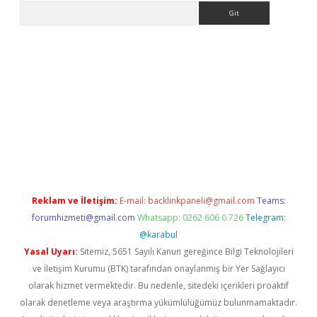
Arama
ci.org
Reklam ve İletişim:
E-mail:
backlinkpaneli@gmail.com
Teams:
forumhizmeti@gmail.com
Whatsapp: 0262 606 0 726
Telegram:
@karabul
Yasal Uyarı:
Sitemiz, 5651 Sayılı Kanun gereğince Bilgi Teknolojileri
ve İletişim Kurumu (BTK) tarafından onaylanmış bir Yer Sağlayıcı
olarak hizmet vermektedir. Bu nedenle, sitedeki içerikleri proaktif
olarak denetleme veya araştırma yükümlülüğümüz bulunmamaktadır.