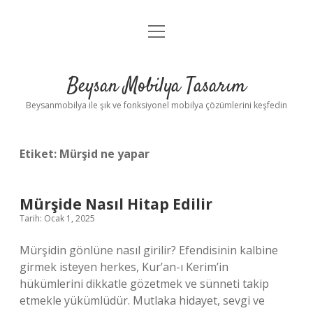
menüyü
Anasayfa
aç
Gizlilik Politikası
Beysan Mobilya Tasarım
Yasal Uyarı
Beysanmobilya ile şık ve fonksiyonel mobilya çözümlerini keşfedin
Etiket:
Mürşid ne yapar
Mürşide Nasıl Hitap Edilir
Tarih: Ocak 1, 2025
Mürşidin gönlüne nasıl girilir? Efendisinin kalbine
girmek isteyen herkes, Kur’an-ı Kerim’in
hükümlerini dikkatle gözetmek ve sünneti takip
etmekle yükümlüdür. Mutlaka hidayet, sevgi ve