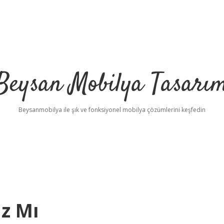
Beysan Mobilya Tasarı
Beysanmobilya ile şık ve fonksiyonel mobilya çözümlerini keşfedin
az Mı