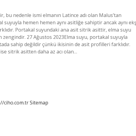
ir, bu nedenle ismi elmanın Latince adı olan Malus’tan
al suyuyla hemen hemen aynı asitliğe sahiptir ancak aynı ekş
arklıdır. Portakal suyundaki ana asit sitrik asittir, elma suyu
ndan zengindir. 27 Ağustos 2023Elma suyu, portakal suyuyla
a sahip değildir çünkü ikisinin de asit profilleri farklıdır.
ise sitrik asitten daha az acı olan…
://ciho.com.tr
Sitemap