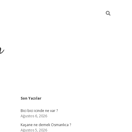
m
Sidebar
Son Yazılar
betci.org
Bici bici icinde ne var ?
Ağustos 6, 2026
Kaşane ne demek Osmanlıca ?
Ağustos 5, 2026