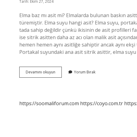
Tarih: Ekim 27, 2024
Elma baz mı asit mi? Elmalarda bulunan baskın asitt
türemiştir. Elma suyu hangi asit? Elma suyu, portak
tada sahip değildir çünkü ikisinin de asit profilleri f
ise sitrik asitten daha az acı olan malik asit açısı
hemen hemen aynı asitliğe sahiptir ancak aynı ekşi tad
Portakal suyundaki ana asit sitrik asittir, elma suyu 
Elma
Devamını okuyun
Yorum Bırak
Suyu
Asit
Mi
Baz
Mı
https://soomaliforum.com
https://coyo.com.tr
https