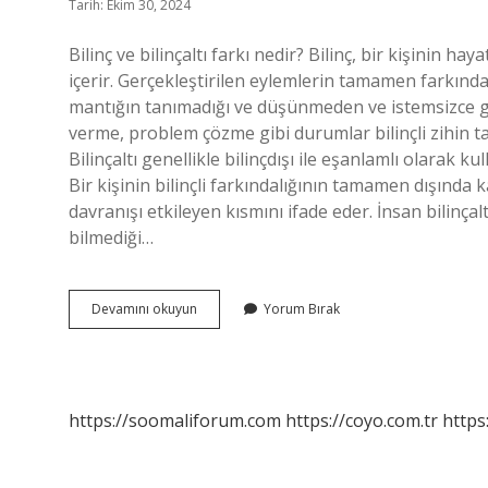
Tarih: Ekim 30, 2024
Bilinç ve bilinçaltı farkı nedir? Bilinç, bir kişinin h
içerir. Gerçekleştirilen eylemlerin tamamen farkında ol
mantığın tanımadığı ve düşünmeden ve istemsizce ge
verme, problem çözme gibi durumlar bilinçli zihin tara
Bilinçaltı genellikle bilinçdışı ile eşanlamlı olarak ku
Bir kişinin bilinçli farkındalığının tamamen dışında ka
davranışı etkileyen kısmını ifade eder. İnsan bilinçalt
bilmediği…
Bilinçaltı
Devamını okuyun
Yorum Bırak
Mı
Bilinç
Altı
Mı
https://soomaliforum.com
https://coyo.com.tr
https