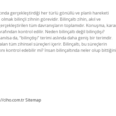
ayatında gerçekleştirdiği her türlü gönüllü ve planlı hareketi
mak bilinçli zihnin görevidir. Bilinçaltı zihin, akıl ve
rçekleştirilen tüm davranışların toplamıdır. Konuşma, kara
fından kontrol edilir. Neden bilinçaltı değil bilinçdışı?
llanılsa da, “bilinçdışı” terimi aslında daha geniş bir terimdir.
lan tüm zihinsel süreçleri içerir. Bilinçaltı, bu süreçlerin
ını kontrol edebilir mi? İnsan bilinçaltında neler olup bittiğin
://ciho.com.tr
Sitemap