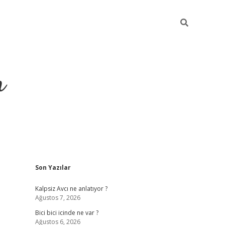
m
Sidebar
Son Yazılar
betci.org
Kalpsiz Avcı ne anlatıyor ?
Ağustos 7, 2026
Bici bici icinde ne var ?
Ağustos 6, 2026