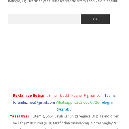
halinde, ilgili içerikler yasal süre içerisinde sitemizden kaldırılacaktır.
Arama
i.org
Reklam ve İletişim:
E-mail:
backlinkpaneli@gmail.com
Teams:
forumhizmeti@gmail.com
Whatsapp: 0262 606 0 726
Telegram:
@karabul
Yasal Uyarı:
Sitemiz, 5651 Sayılı Kanun gereğince Bilgi Teknolojileri
ve İletişim Kurumu (BTK) tarafından onaylanmış bir Yer Sağlayıcı