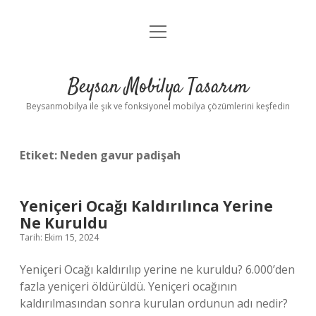
menüyü
Anasayfa
aç
Gizlilik Politikası
Beysan Mobilya Tasarım
Yasal Uyarı
Beysanmobilya ile şık ve fonksiyonel mobilya çözümlerini keşfedin
Etiket:
Neden gavur padişah
Yeniçeri Ocağı Kaldırılınca Yerine
Ne Kuruldu
Tarih: Ekim 15, 2024
Yeniçeri Ocağı kaldırılıp yerine ne kuruldu? 6.000’den
fazla yeniçeri öldürüldü. Yeniçeri ocağının
kaldırılmasından sonra kurulan ordunun adı nedir?