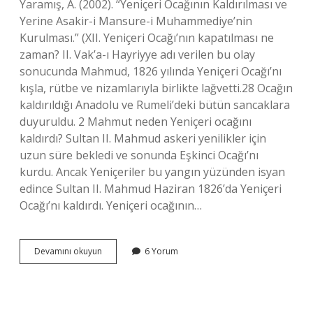
Yaramış, A. (2002). “Yeniçeri Ocağının Kaldırılması ve
Yerine Asakir-i Mansure-i Muhammediye’nin
Kurulması.” (XII. Yeniçeri Ocağı’nın kapatılması ne
zaman? II. Vak’a-ı Hayriyye adı verilen bu olay
sonucunda Mahmud, 1826 yılında Yeniçeri Ocağı’nı
kışla, rütbe ve nizamlarıyla birlikte lağvetti.28 Ocağın
kaldırıldığı Anadolu ve Rumeli’deki bütün sancaklara
duyuruldu. 2 Mahmut neden Yeniçeri ocağını
kaldırdı? Sultan II. Mahmud askeri yenilikler için
uzun süre bekledi ve sonunda Eşkinci Ocağı’nı
kurdu. Ancak Yeniçeriler bu yangın yüzünden isyan
edince Sultan II. Mahmud Haziran 1826’da Yeniçeri
Ocağı’nı kaldırdı. Yeniçeri ocağının…
Yeniçeri
Devamını okuyun
6 Yorum
Ocağı
Kaldırılınca
Yerine
Ne