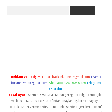
Arama
i.org
Reklam ve İletişim:
E-mail:
backlinkpaneli@gmail.com
Teams:
forumhizmeti@gmail.com
Whatsapp: 0262 606 0 726
Telegram:
@karabul
Yasal Uyarı:
Sitemiz, 5651 Sayılı Kanun gereğince Bilgi Teknolojileri
ve İletişim Kurumu (BTK) tarafından onaylanmış bir Yer Sağlayıcı
olarak hizmet vermektedir. Bu nedenle, sitedeki içerikleri proaktif