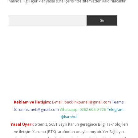
halinde, ilgili içerikler yasal süre içerisinde sitemizden kaldırılacaktır.
Arama
ci.org
Reklam ve İletişim:
E-mail:
backlinkpaneli@gmail.com
Teams:
forumhizmeti@gmail.com
Whatsapp: 0262 606 0 726
Telegram:
@karabul
Yasal Uyarı:
Sitemiz, 5651 Sayılı Kanun gereğince Bilgi Teknolojileri
ve İletişim Kurumu (BTK) tarafından onaylanmış bir Yer Sağlayıcı