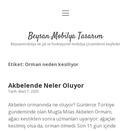
menüyü
Anasayfa
aç
Gizlilik Politikası
Beysan Mobilya Tasarım
Yasal Uyarı
Beysanmobilya ile şık ve fonksiyonel mobilya çözümlerini keşfedin
Etiket:
Orman neden kesiliyor
Akbelende Neler Oluyor
Tarih: Mart 7, 2025
Akbelen ormanında ne oluyor? Günlerce Torkiye
gündeminde olan Mugla Milas Akbelen Ormanı,
ağacı kestikten sonra uzmanları uyarıyor: ağaçlar
kesilmiş olsa da, orman ölmedi. Son 11 gün içinde