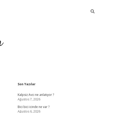
m
Sidebar
Son Yazılar
betci.org
Kalpsiz Avcı ne anlatıyor ?
Ağustos 7, 2026
Bici bici icinde ne var ?
Ağustos 6, 2026