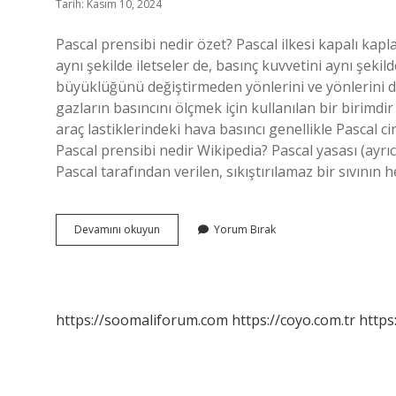
Tarih: Kasım 10, 2024
Pascal prensibi nedir özet? Pascal ilkesi kapalı kaplar
aynı şekilde iletseler de, basınç kuvvetini aynı şekild
büyüklüğünü değiştirmeden yönlerini ve yönlerini deği
gazların basıncını ölçmek için kullanılan bir birimdir
araç lastiklerindeki hava basıncı genellikle Pascal c
Pascal prensibi nedir Wikipedia? Pascal yasası (ayrıca 
Pascal tarafından verilen, sıkıştırılamaz bir sıvının
Pascal
Devamını okuyun
Yorum Bırak
Prensibi
Nedir
Kısa
https://soomaliforum.com
https://coyo.com.tr
https