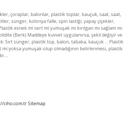
kler, çoraplar, balonlar, plastik toplar, kauçuk, saat, saat,
tler, sünger, kolonya falle, spin lastiği, yapay çiçekler,
 Plastik esnek mi sert mi yumuşak mı kırılgan mı sağlam mı
lidite (Berk) Maddeye kuvvet uygulanırsa, şekil değişir ve
: Sırt sünger, plastik top, balon, tabaka, kauçuk … Plastik
t mi yoksa yumuşak olup olmadığının belirlenmesi, plastik
ır.…
://ciho.com.tr
Sitemap