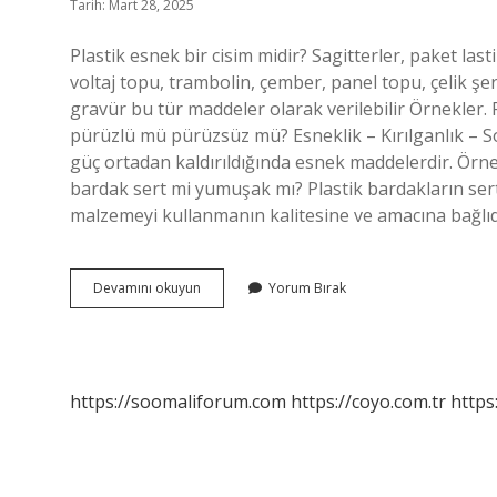
Tarih: Mart 28, 2025
Plastik esnek bir cisim midir? Sagitterler, paket lasti
voltaj topu, trambolin, çember, panel topu, çelik şeri
gravür bu tür maddeler olarak verilebilir Örnekler.
pürüzlü mü pürüzsüz mü? Esneklik – Kırılganlık – So
güç ortadan kaldırıldığında esnek maddelerdir. Örnek
bardak sert mi yumuşak mı? Plastik bardakların ser
malzemeyi kullanmanın kalitesine ve amacına bağlıd
Plastik
Devamını okuyun
Yorum Bırak
Esnek
Midir
Sert
Midir
https://soomaliforum.com
https://coyo.com.tr
https