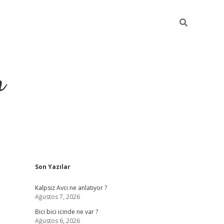
m
Sidebar
Son Yazılar
betci.org
Kalpsiz Avcı ne anlatıyor ?
Ağustos 7, 2026
Bici bici icinde ne var ?
Ağustos 6, 2026