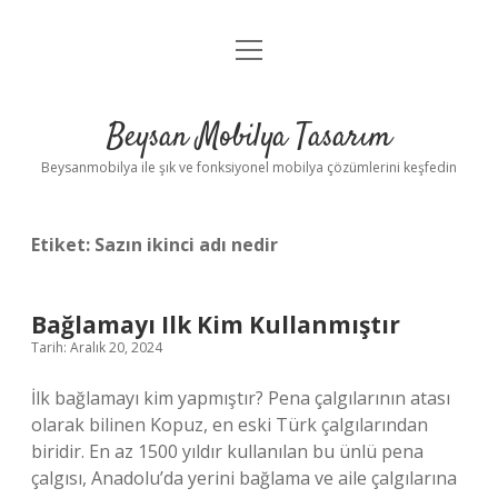
menüyü
Anasayfa
aç
Gizlilik Politikası
Beysan Mobilya Tasarım
Yasal Uyarı
Beysanmobilya ile şık ve fonksiyonel mobilya çözümlerini keşfedin
Etiket:
Sazın ikinci adı nedir
Bağlamayı Ilk Kim Kullanmıştır
Tarih: Aralık 20, 2024
İlk bağlamayı kim yapmıştır? Pena çalgılarının atası
olarak bilinen Kopuz, en eski Türk çalgılarından
biridir. En az 1500 yıldır kullanılan bu ünlü pena
çalgısı, Anadolu’da yerini bağlama ve aile çalgılarına