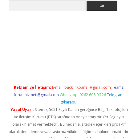
Arama
ci.org
Reklam ve İletişim:
E-mail:
backlinkpaneli@gmail.com
Teams:
forumhizmeti@gmail.com
Whatsapp: 0262 606 0 726
Telegram:
@karabul
Yasal Uyarı:
Sitemiz, 5651 Sayılı Kanun gereğince Bilgi Teknolojileri
ve İletişim Kurumu (BTK) tarafından onaylanmış bir Yer Sağlayıcı
olarak hizmet vermektedir. Bu nedenle, sitedeki içerikleri proaktif
olarak denetleme veya araştırma yükümlülüğümüz bulunmamaktadır.