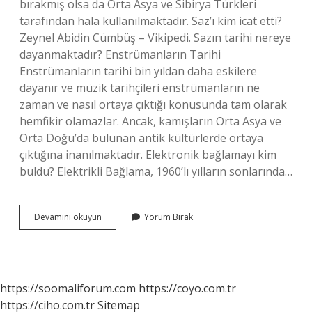
bırakmış olsa da Orta Asya ve Sibirya Türkleri
tarafından hala kullanılmaktadır. Saz’ı kim icat etti?
Zeynel Abidin Cümbüş – Vikipedi. Sazın tarihi nereye
dayanmaktadır? Enstrümanların Tarihi
Enstrümanların tarihi bin yıldan daha eskilere
dayanır ve müzik tarihçileri enstrümanların ne
zaman ve nasıl ortaya çıktığı konusunda tam olarak
hemfikir olamazlar. Ancak, kamışların Orta Asya ve
Orta Doğu’da bulunan antik kültürlerde ortaya
çıktığına inanılmaktadır. Elektronik bağlamayı kim
buldu? Elektrikli Bağlama, 1960’lı yılların sonlarında…
Bağlamayı
Devamını okuyun
Yorum Bırak
Ilk
Kim
Kullanmıştır
https://soomaliforum.com
https://coyo.com.tr
https://ciho.com.tr
Sitemap