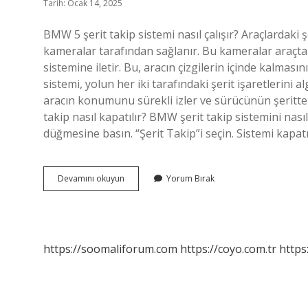
Tarih: Ocak 14, 2025
BMW 5 şerit takip sistemi nasıl çalışır? Araçlardaki ş
kameralar tarafından sağlanır. Bu kameralar araçtaki
sistemine iletir. Bu, aracın çizgilerin içinde kalmasını
sistemi, yolun her iki tarafındaki şerit işaretlerini 
aracın konumunu sürekli izler ve sürücünün şeritten
takip nasıl kapatılır? BMW şerit takip sistemini nası
düğmesine basın. “Şerit Takip”i seçin. Sistemi kapat
Bmw
Devamını okuyun
Yorum Bırak
Şerit
Takip
Sistemi
Nasıl
Çalışır
https://soomaliforum.com
https://coyo.com.tr
https