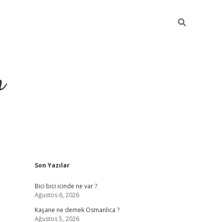
m
Sidebar
Son Yazılar
betci.org
Bici bici icinde ne var ?
Ağustos 6, 2026
Kaşane ne demek Osmanlıca ?
Ağustos 5, 2026