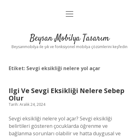
menüyü
Anasayfa
aç
Gizlilik Politikası
Beysan Mobilya Tasarım
Yasal Uyarı
Beysanmobilya ile şık ve fonksiyonel mobilya çözümlerini keşfedin
Etiket:
Sevgi eksikliği nelere yol açar
Ilgi Ve Sevgi Eksikliği Nelere Sebep
Olur
Tarih: Aralık 24, 2024
Sevgi eksikliği nelere yol açar? Sevgi eksikliği
belirtileri gösteren çocuklarda öğrenme ve
bağlanma sorunları olabilir ve hatta duygusal ve