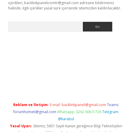
içerikleri,
backlinkpanelicomtr@gmail.com
adresine bildirmeniz
halinde, ilgili içerikler yasal süre içerisinde sitemizden kaldırılacaktır.
Arama
i.org
Reklam ve İletişim:
E-mail:
backlinkpaneli@gmail.com
Teams:
forumhizmeti@gmail.com
Whatsapp: 0262 606 0 726
Telegram:
@karabul
Yasal Uyarı:
Sitemiz, 5651 Sayılı Kanun gereğince Bilgi Teknolojileri