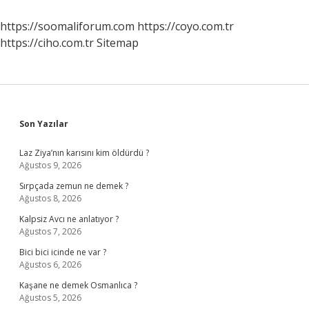
Nelere
Sebep
https://soomaliforum.com
https://coyo.com.tr
Olur
https://ciho.com.tr
Sitemap
Sidebar
Son Yazılar
Laz Ziya’nın karısını kim öldürdü ?
Ağustos 9, 2026
Sırpçada zemun ne demek ?
Ağustos 8, 2026
Kalpsiz Avcı ne anlatıyor ?
Ağustos 7, 2026
Bici bici icinde ne var ?
Ağustos 6, 2026
Kaşane ne demek Osmanlıca ?
Ağustos 5, 2026