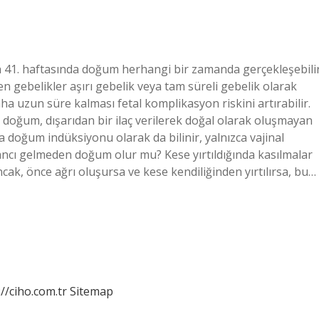
 41. haftasında doğum herhangi bir zamanda gerçekleşebilir
 gebelikler aşırı gebelik veya tam süreli gebelik olarak
uzun süre kalması fetal komplikasyon riskini artırabilir.
oğum, dışarıdan bir ilaç verilerek doğal olarak oluşmayan
 doğum indüksiyonu olarak da bilinir, yalnızca vajinal
Sancı gelmeden doğum olur mu? Kese yırtıldığında kasılmalar
ncak, önce ağrı oluşursa ve kese kendiliğinden yırtılırsa, bu…
://ciho.com.tr
Sitemap