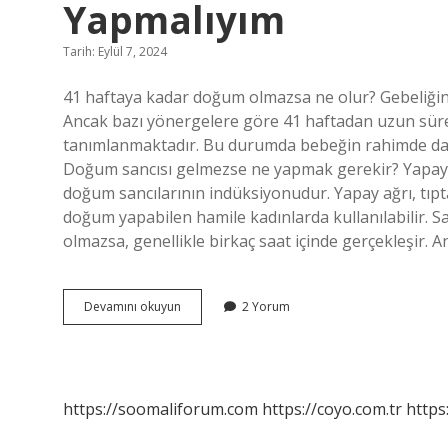
Yapmalıyım
Tarih: Eylül 7, 2024
41 haftaya kadar doğum olmazsa ne olur? Gebeliğin
Ancak bazı yönergelere göre 41 haftadan uzun süren
tanımlanmaktadır. Bu durumda bebeğin rahimde daha 
Doğum sancısı gelmezse ne yapmak gerekir? Yapay d
doğum sancılarının indüksiyonudur. Yapay ağrı, tıpta
doğum yapabilen hamile kadınlarda kullanılabilir. 
olmazsa, genellikle birkaç saat içinde gerçekleşir. A
41
Devamını okuyun
2 Yorum
Haftalık
Hamileyim
Sancım
Yok
Ne
https://soomaliforum.com
https://coyo.com.tr
https
Yapmalıyım