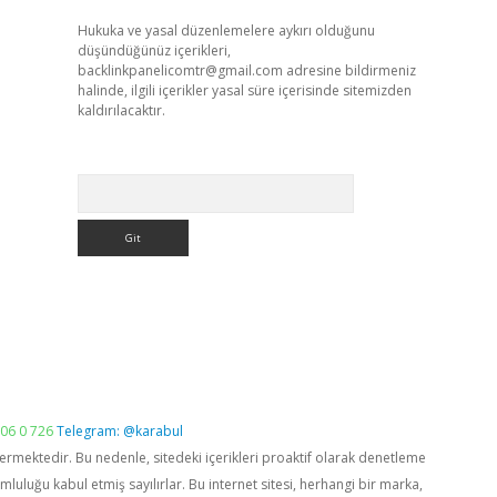
Hukuka ve yasal düzenlemelere aykırı olduğunu
düşündüğünüz içerikleri,
backlinkpanelicomtr@gmail.com
adresine bildirmeniz
halinde, ilgili içerikler yasal süre içerisinde sitemizden
kaldırılacaktır.
Arama
06 0 726
Telegram: @karabul
vermektedir. Bu nedenle, sitedeki içerikleri proaktif olarak denetleme
luğu kabul etmiş sayılırlar. Bu internet sitesi, herhangi bir marka,