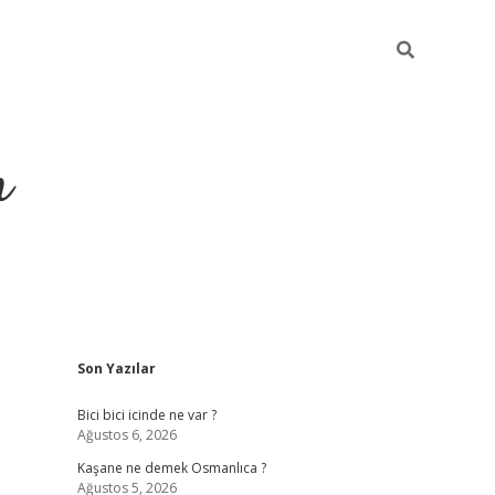
m
Sidebar
Son Yazılar
betci.org
Bici bici icinde ne var ?
Ağustos 6, 2026
Kaşane ne demek Osmanlıca ?
Ağustos 5, 2026