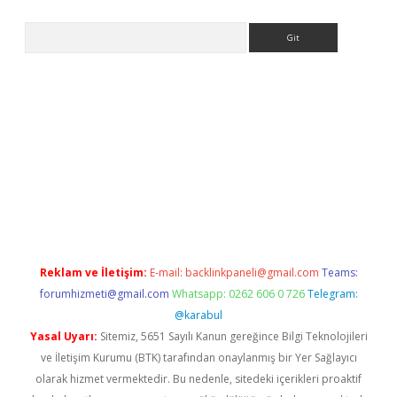
Arama
i.org
Reklam ve İletişim:
E-mail:
backlinkpaneli@gmail.com
Teams:
forumhizmeti@gmail.com
Whatsapp: 0262 606 0 726
Telegram:
@karabul
Yasal Uyarı:
Sitemiz, 5651 Sayılı Kanun gereğince Bilgi Teknolojileri
ve İletişim Kurumu (BTK) tarafından onaylanmış bir Yer Sağlayıcı
olarak hizmet vermektedir. Bu nedenle, sitedeki içerikleri proaktif