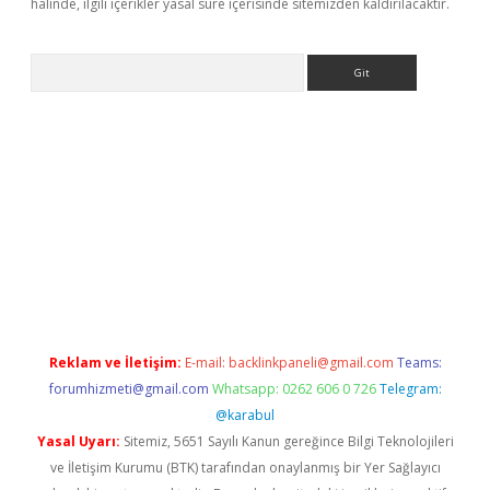
halinde, ilgili içerikler yasal süre içerisinde sitemizden kaldırılacaktır.
Arama
i.org
Reklam ve İletişim:
E-mail:
backlinkpaneli@gmail.com
Teams:
forumhizmeti@gmail.com
Whatsapp: 0262 606 0 726
Telegram:
@karabul
Yasal Uyarı:
Sitemiz, 5651 Sayılı Kanun gereğince Bilgi Teknolojileri
ve İletişim Kurumu (BTK) tarafından onaylanmış bir Yer Sağlayıcı