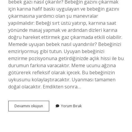
bebek gazı nasıl çıkarılır? Bebeğin gazını çıkarmak
için karına hafif baskı uygulayan ve bebeğin gazını
çıkarmasına yardımcı olan şu manevralar
yapılmalıdır: Bebeği sırt üstü yatırıp, karnına saat
yönünde masaj yapmak ve ardından dizleri karına
doğru hareket ettirmek gaz çıkarmada etkili olabilir.
Memede uyuyan bebek nasıl uyandırılır? Bebeğinizi
emziriyormuş gibi tutun. Uyuyan bebeğinizi
emzirme pozisyonuna getirdiğinizde açlık hissi ile bu
durumun farkına varacaktır. Meme ucunu ağzına
götürerek refleksif olarak içecek. Bu bebeğinizin
uykusunu kolaylaştıracaktır. Uyanması tamamen
doğal olacaktır. Emdikten sonra…
Memede
Devamını okuyun
Yorum Bırak
Uyuyan
Bebek
Gazı
Nasıl