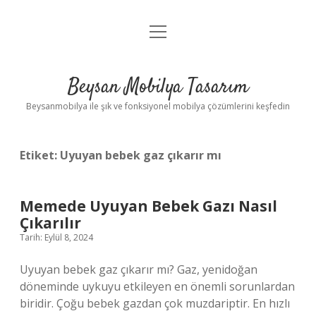
menüyü
Anasayfa
aç
Gizlilik Politikası
Beysan Mobilya Tasarım
Yasal Uyarı
Beysanmobilya ile şık ve fonksiyonel mobilya çözümlerini keşfedin
Etiket:
Uyuyan bebek gaz çıkarır mı
Memede Uyuyan Bebek Gazı Nasıl
Çıkarılır
Tarih: Eylül 8, 2024
Uyuyan bebek gaz çıkarır mı? Gaz, yenidoğan
döneminde uykuyu etkileyen en önemli sorunlardan
biridir. Çoğu bebek gazdan çok muzdariptir. En hızlı