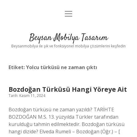
menüyü
Anasayfa
aç
Gizlilik Politikası
Beysan Mobilya Tasarım
Yasal Uyarı
Beysanmobilya ile şık ve fonksiyonel mobilya çözümlerini keşfedin
Etiket:
Yolcu türküsü ne zaman çıktı
Bozdoğan Türküsü Hangi Yöreye Ait
Tarih: Kasım 11, 2024
Bozdoğan türküsü ne zaman yazıldı? TARİHTE
BOZDOĞAN M.S. 13. yüzyılda Türkler tarafından
kurulduğu tahmin edilmektedir. Bozdoğan türküsü
hangi dizide? Elveda Rumeli – Bozdoğan (Öğr.) – [