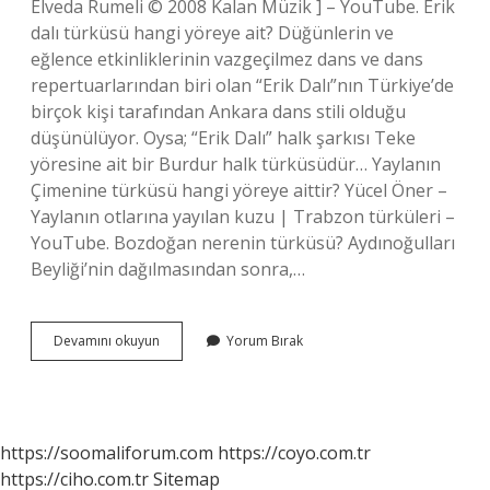
Elveda Rumeli © 2008 Kalan Müzik ] – YouTube. Erik
dalı türküsü hangi yöreye ait? Düğünlerin ve
eğlence etkinliklerinin vazgeçilmez dans ve dans
repertuarlarından biri olan “Erik Dalı”nın Türkiye’de
birçok kişi tarafından Ankara dans stili olduğu
düşünülüyor. Oysa; “Erik Dalı” halk şarkısı Teke
yöresine ait bir Burdur halk türküsüdür… Yaylanın
Çimenine türküsü hangi yöreye aittir? Yücel Öner –
Yaylanın otlarına yayılan kuzu | Trabzon türküleri –
YouTube. Bozdoğan nerenin türküsü? Aydınoğulları
Beyliği’nin dağılmasından sonra,…
Bozdoğan
Devamını okuyun
Yorum Bırak
Türküsü
Hangi
Yöreye
Ait
https://soomaliforum.com
https://coyo.com.tr
https://ciho.com.tr
Sitemap