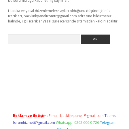
bu sorumluluğu kabul etmiş sayılırlar.
Hukuka ve yasal düzenlemelere aykırı olduğunu düşündüğünüz
içerikleri,
backlinkpanelicomtr@gmail.com
adresine bildirmeniz
halinde, ilgili içerikler yasal süre içerisinde sitemizden kaldırılacaktır.
Arama
ci.org
Reklam ve İletişim:
E-mail:
backlinkpaneli@gmail.com
Teams:
forumhizmeti@gmail.com
Whatsapp: 0262 606 0 726
Telegram: