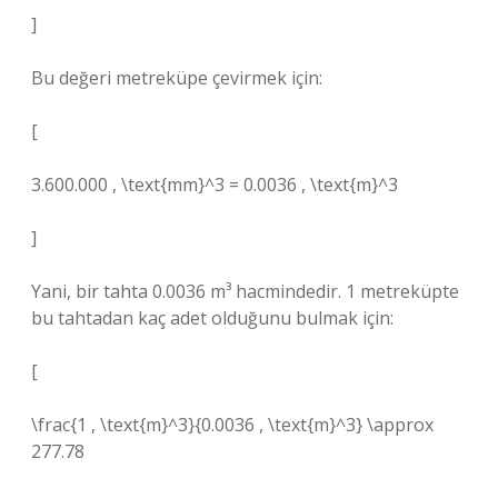
]
Bu değeri metreküpe çevirmek için:
[
3.600.000 , \text{mm}^3 = 0.0036 , \text{m}^3
]
Yani, bir tahta 0.0036 m³ hacmindedir. 1 metreküpte
bu tahtadan kaç adet olduğunu bulmak için:
[
\frac{1 , \text{m}^3}{0.0036 , \text{m}^3} \approx
277.78