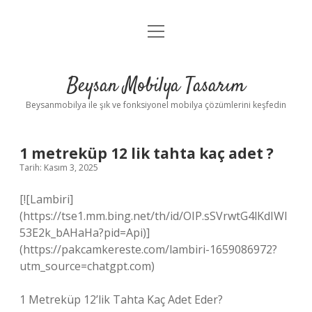
menüyü
Anasayfa
aç
Gizlilik Politikası
Beysan Mobilya Tasarım
Yasal Uyarı
Beysanmobilya ile şık ve fonksiyonel mobilya çözümlerini keşfedin
1 metreküp 12 lik tahta kaç adet ?
Tarih: Kasım 3, 2025
[![Lambiri]
(https://tse1.mm.bing.net/th/id/OIP.sSVrwtG4lKdIWI
53E2k_bAHaHa?pid=Api)]
(https://pakcamkereste.com/lambiri-1659086972?
utm_source=chatgpt.com)
1 Metreküp 12’lik Tahta Kaç Adet Eder?