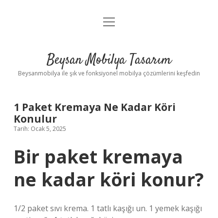
menüyü
Anasayfa
aç
Gizlilik Politikası
Beysan Mobilya Tasarım
Yasal Uyarı
Beysanmobilya ile şık ve fonksiyonel mobilya çözümlerini keşfedin
1 Paket Kremaya Ne Kadar Köri
Konulur
Tarih: Ocak 5, 2025
Bir paket kremaya
ne kadar köri konur?
1/2 paket sıvı krema. 1 tatlı kaşığı un. 1 yemek kaşığı