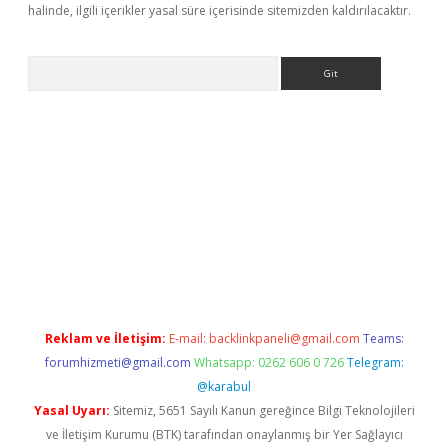
halinde, ilgili içerikler yasal süre içerisinde sitemizden kaldırılacaktır.
Arama
rg
Reklam ve İletişim:
E-mail:
backlinkpaneli@gmail.com
Teams:
forumhizmeti@gmail.com
Whatsapp: 0262 606 0 726
Telegram:
@karabul
Yasal Uyarı:
Sitemiz, 5651 Sayılı Kanun gereğince Bilgi Teknolojileri
ve İletişim Kurumu (BTK) tarafından onaylanmış bir Yer Sağlayıcı