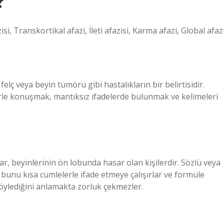
?
si, Transkortikal afazi, İleti afazisi, Karma afazi, Global afazi
felç veya beyin tümörü gibi hastalıkların bir belirtisidir.
elerle konuşmak, mantıksız ifadelerde bulunmak ve kelimeleri
ar, beyinlerinin ön lobunda hasar olan kişilerdir. Sözlü veya
ak bunu kısa cümlelerle ifade etmeye çalışırlar ve formüle
söylediğini anlamakta zorluk çekmezler.