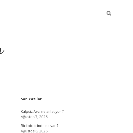
m
Sidebar
Son Yazılar
betci.org
Kalpsiz Avcı ne anlatıyor ?
Ağustos 7, 2026
Bici bici icinde ne var ?
Ağustos 6, 2026