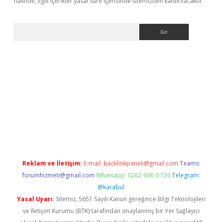
halinde, ilgili içerikler yasal süre içerisinde sitemizden kaldırılacaktır.
Arama
i.org
Reklam ve İletişim:
E-mail:
backlinkpaneli@gmail.com
Teams:
forumhizmeti@gmail.com
Whatsapp: 0262 606 0 726
Telegram:
@karabul
Yasal Uyarı:
Sitemiz, 5651 Sayılı Kanun gereğince Bilgi Teknolojileri
ve İletişim Kurumu (BTK) tarafından onaylanmış bir Yer Sağlayıcı