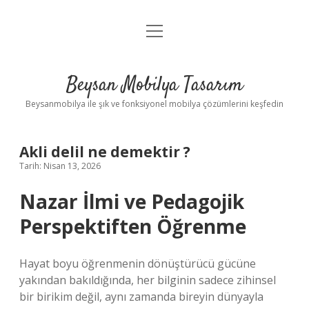
menüyü
Anasayfa
aç
Gizlilik Politikası
Beysan Mobilya Tasarım
Yasal Uyarı
Beysanmobilya ile şık ve fonksiyonel mobilya çözümlerini keşfedin
Akli delil ne demektir ?
Tarih: Nisan 13, 2026
Nazar İlmi ve Pedagojik
Perspektiften Öğrenme
Hayat boyu öğrenmenin dönüştürücü gücüne
yakından bakıldığında, her bilginin sadece zihinsel
bir birikim değil, aynı zamanda bireyin dünyayla