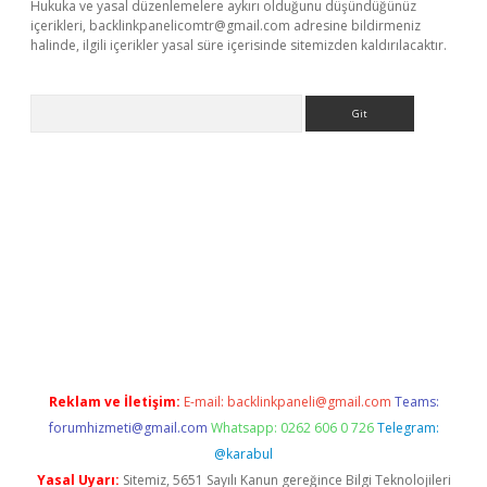
Hukuka ve yasal düzenlemelere aykırı olduğunu düşündüğünüz
içerikleri,
backlinkpanelicomtr@gmail.com
adresine bildirmeniz
halinde, ilgili içerikler yasal süre içerisinde sitemizden kaldırılacaktır.
Arama
ci.org
Reklam ve İletişim:
E-mail:
backlinkpaneli@gmail.com
Teams:
forumhizmeti@gmail.com
Whatsapp: 0262 606 0 726
Telegram:
@karabul
Yasal Uyarı:
Sitemiz, 5651 Sayılı Kanun gereğince Bilgi Teknolojileri