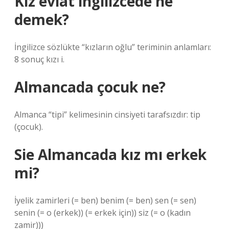
Kız evlat ingilizcede ne
demek?
İngilizce sözlükte “kızların oğlu” teriminin anlamları:
8 sonuç kızı i.
Almancada çocuk ne?
Almanca “tipi” kelimesinin cinsiyeti tarafsızdır: tip
(çocuk).
Sie Almancada kız mı erkek
mi?
İyelik zamirleri (= ben) benim (= ben) sen (= sen)
senin (= o (erkek)) (= erkek için)) siz (= o (kadın
zamir)))