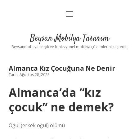
menüyü
Anasayfa
aç
Gizlilik Politikası
Beysan Mobilya Tasarım
Yasal Uyarı
Beysanmobilya ile şık ve fonksiyonel mobilya çözümlerini keşfedin
Almanca Kız Çocuğuna Ne Denir
Tarih: Ağustos 28, 2025
Almanca’da “kız
çocuk” ne demek?
Oğul (erkek oğul) ölümü