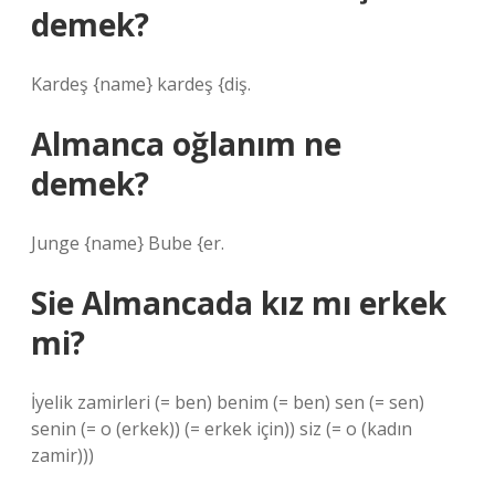
demek?
Kardeş {name} kardeş {diş.
Almanca oğlanım ne
demek?
Junge {name} Bube {er.
Sie Almancada kız mı erkek
mi?
İyelik zamirleri (= ben) benim (= ben) sen (= sen)
senin (= o (erkek)) (= erkek için)) siz (= o (kadın
zamir)))