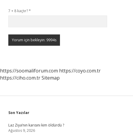
7 + 8 kaçtır?
*
https://soomaliforum.com
https://coyo.com.tr
https://ciho.com.tr
Sitemap
Sidebar
Son Yazılar
Laz Ziya’nın karısını kim öldürdü ?
Ağustos 9, 2026