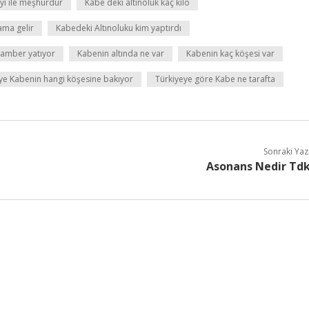
eyi ile meşhurdur
Kâbe deki altınoluk kaç kilo
ama gelir
Kabedeki Altınoluku kim yaptırdı
gamber yatıyor
Kabenin altında ne var
Kabenin kaç köşesi var
ye Kabenin hangi köşesine bakıyor
Türkiyeye göre Kabe ne tarafta
Sonraki Yaz
Asonans Nedir Td