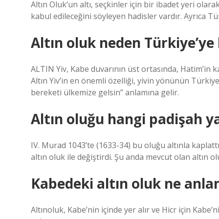
Altın Oluk’un altı, seçkinler için bir ibadet yeri olara
kabul edileceğini söyleyen hadisler vardır. Ayrıca Tür
Altın oluk neden Türkiye’ye
ALTIN ​​Yiv, Kabe duvarının üst ortasında, Hatim’in ka
Altın Yiv’in en önemli özelliği, yivin yönünün Türki
bereketi ülkemize gelsin” anlamına gelir.
Altın oluğu hangi padişah ya
IV. Murad 1043’te (1633-34) bu oluğu altınla kaplatt
altın oluk ile değiştirdi. Şu anda mevcut olan altın o
Kabedeki altın oluk ne anla
Altınoluk, Kabe’nin içinde yer alır ve Hicr için Kabe’