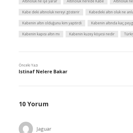
Altınoluk ne işe yarar
Altınoluk nerede Kâbe
Altınoluk n
Kabe deki altınoluk nereyi gösterir
Kabedeki altın oluk ne anl
Kabenin altın olduğunu kim yaptirdi
Kabenin altında kaç pey
Kabenin kapısı altın mı
Kabenin kuzey köşesi nedir
Türki
Önceki Yazı
Istinaf Nelere Bakar
10 Yorum
Jaguar