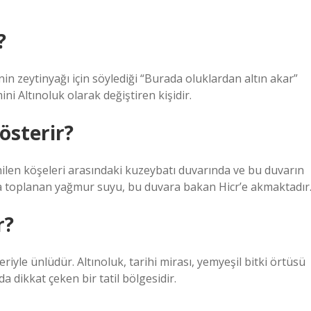
?
nin zeytinyağı için söylediği “Burada oluklardan altın akar”
i Altınoluk olarak değiştiren kişidir.
österir?
nilen köşeleri arasındaki kuzeybatı duvarında ve bu duvarın
da toplanan yağmur suyu, bu duvara bakan Hicr’e akmaktadır
r?
leriyle ünlüdür. Altınoluk, tarihi mirası, yemyeşil bitki örtüsü
a dikkat çeken bir tatil bölgesidir.