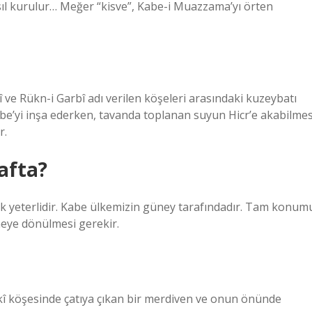
asıl kurulur… Meğer “kisve”, Kabe-i Muazzama’yı örten
 ve Rükn-i Garbî adı verilen köşeleri arasındaki kuzeybatı
Kabe’yi inşa ederken, tavanda toplanan suyun Hicr’e akabilmes
r.
afta?
k yeterlidir. Kabe ülkemizin güney tarafındadır. Tam konum
eye dönülmesi gerekir.
î köşesinde çatıya çıkan bir merdiven ve onun önünde