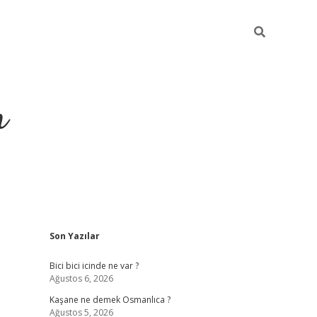
m
Sidebar
Son Yazılar
betci.org
Bici bici icinde ne var ?
Ağustos 6, 2026
Kaşane ne demek Osmanlıca ?
Ağustos 5, 2026