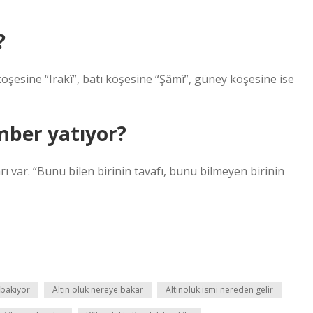
?
öşesine “Irakî”, batı köşesine “Şâmî”, güney köşesine ise
mber yatıyor?
var. “Bunu bilen birinin tavafı, bunu bilmeyen birinin
 bakıyor
Altın oluk nereye bakar
Altınoluk ismi nereden gelir