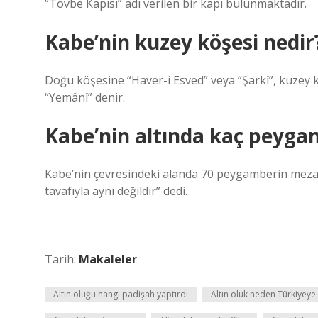
“Tövbe Kapısı” adı verilen bir kapı bulunmaktadır.
Kabe’nin kuzey köşesi nedir
Doğu köşesine “Haver-i Esved” veya “Şarkî”, kuzey k
“Yemânî” denir.
Kabe’nin altında kaç peyga
Kabe’nin çevresindeki alanda 70 peygamberin mezarı 
tavafıyla aynı değildir” dedi.
Tarih:
Makaleler
Altın oluğu hangi padişah yaptırdı
Altın oluk neden Türkiyeye