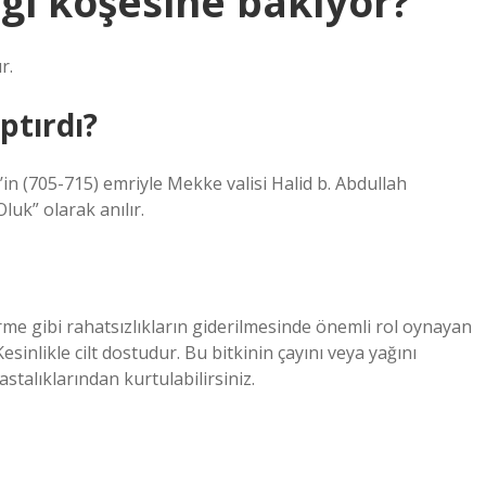
gi köşesine bakıyor?
r.
ptırdı?
k’in (705-715) emriyle Mekke valisi Halid b. Abdullah
luk” olarak anılır.
rme gibi rahatsızlıkların giderilmesinde önemli rol oynayan
Kesinlikle cilt dostudur. Bu bitkinin çayını veya yağını
astalıklarından kurtulabilirsiniz.