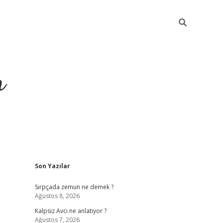
m
Sidebar
Son Yazılar
betci.org
Sırpçada zemun ne demek ?
Ağustos 8, 2026
Kalpsiz Avcı ne anlatıyor ?
Ağustos 7, 2026