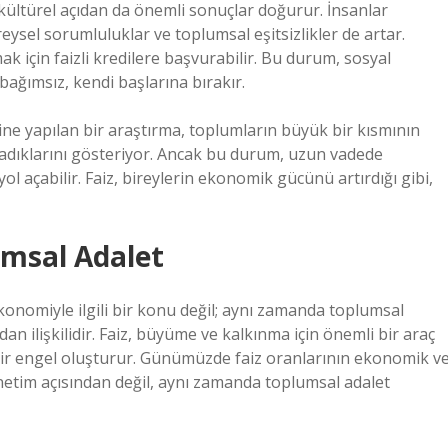
kültürel açıdan da önemli sonuçlar doğurur. İnsanlar
ysel sorumluluklar ve toplumsal eşitsizlikler de artar.
amak için faizli kredilere başvurabilir. Bu durum, sosyal
 bağımsız, kendi başlarına bırakır.
rine yapılan bir araştırma, toplumların büyük bir kısmının
adıklarını gösteriyor. Ancak bu durum, uzun vadede
 açabilir. Faiz, bireylerin ekonomik gücünü artırdığı gibi,
umsal Adalet
 ekonomiyle ilgili bir konu değil; aynı zamanda toplumsal
udan ilişkilidir. Faiz, büyüme ve kalkınma için önemli bir araç
i bir engel oluşturur. Günümüzde faiz oranlarının ekonomik v
önetim açısından değil, aynı zamanda toplumsal adalet