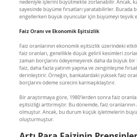
nedeniyle işlerini büyütmekte zorlanabilir. Ancak, ka
sayesinde büyüme fırsatları yaratabilirler. Burada b
engellerken büyük oyuncular için büyümeyi teşvik e
Faiz Oranı ve Ekonomik Eşitsizlik
Faiz oranlarının ekonomik eşitsizlik üzerindeki etki
faiz oranları, genellikle düşük gelirli kesimleri zor
zaman borçlarını ödeyemeyerek daha da büyük bir bor
faiz, daha fazla yatırım yapma ve zenginleşme fırsa
derinleştirir. Örneğin, bankalardaki yüksek faiz oranl
borçlarını ödeme sürecini karmaşıklaştırır.
Bir araştırmaya göre, 1980’lerden sonra faiz oranlar
eşitsizliği arttırmıştır. Bu dönemde, faiz oranlarını
olmuştur. Ancak, bu durum küçük işletmelerin büyüme
oluşturmuştur.
Artı Para Faizinin Prensipl