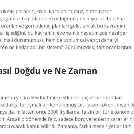
irikmiş paramız, kredi kartı borcumuz, hatta bazen
ki çoğumuz tam olarak ne olduğunu anlamıyoruz: faiz. Faiz
 oranlar ve geri ödeme planları gelir, ancak bu kavramın
asıl işlediğini, bu kavramın ekonomik hayatımızda nasıl yer
sel mali durumumuzu hem de toplumsal yapıyı daha iyi
ekten ne kadar adil bir sistem? Günümüzdeki faiz oranlarının
Nasıl Doğdu ve Ne Zaman
dığımızda ya da mevduatımıza eklenen küçük bir orandan
 oldukça tartışmalı bir konu olmuştur. Faizin kökeni, insanlı
a’da, milattan önce 3000’li yıllarda, faizin bir tür ekonomik
dır. Ancak o dönemde faiz, sadece borç verenlerin zararlarını
aracı olarak kabul edilirdi. Zamanla, farklı medeniyetler faiz