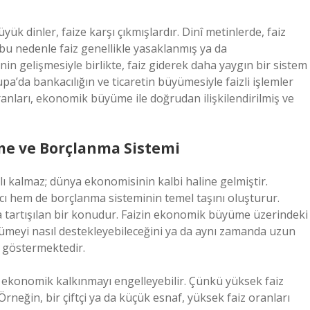
üyük dinler, faize karşı çıkmışlardır. Dinî metinlerde, faiz
bu nedenle faiz genellikle yasaklanmış ya da
nin gelişmesiyle birlikte, faiz giderek daha yaygın bir sistem
rupa’da bankacılığın ve ticaretin büyümesiyle faizli işlemler
nları, ekonomik büyüme ile doğrudan ilişkilendirilmiş ve
me ve Borçlanma Sistemi
lı kalmaz; dünya ekonomisinin kalbi haline gelmiştir.
acı hem de borçlanma sisteminin temel taşını oluşturur.
a tartışılan bir konudur. Faizin ekonomik büyüme üzerindeki
yümeyi nasıl destekleyebileceğini ya da aynı zamanda uzun
i göstermektedir.
ı, ekonomik kalkınmayı engelleyebilir. Çünkü yüksek faiz
Örneğin, bir çiftçi ya da küçük esnaf, yüksek faiz oranları