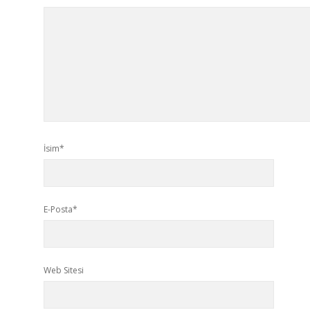
İsim*
E-Posta*
Web Sitesi