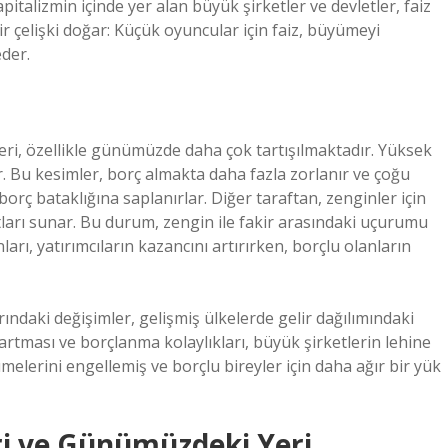
pitalizmin içinde yer alan büyük şirketler ve devletler, faiz
ir çelişki doğar: Küçük oyuncular için faiz, büyümeyi
der.
leri, özellikle günümüzde daha çok tartışılmaktadır. Yüksek
lar. Bu kesimler, borç almakta daha fazla zorlanır ve çoğu
ç bataklığına saplanırlar. Diğer taraftan, zenginler için
tları sunar. Bu durum, zengin ile fakir arasındaki uçurumu
arı, yatırımcıların kazancını artırırken, borçlu olanların
ındaki değişimler, gelişmiş ülkelerde gelir dağılımındaki
n artması ve borçlanma kolaylıkları, büyük şirketlerin lehine
lerini engellemiş ve borçlu bireyler için daha ağır bir yük
eri ve Günümüzdeki Yeri