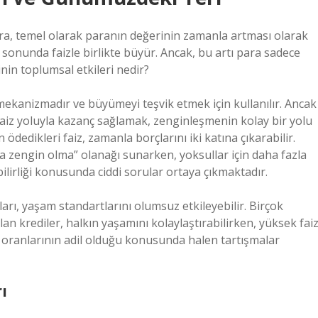
para, temel olarak paranın değerinin zamanla artması olarak
l sonunda faizle birlikte büyür. Ancak, bu artı para sadece
inin toplumsal etkileri nedir?
 mekanizmadır ve büyümeyi teşvik etmek için kullanılır. Ancak
 Faiz yoluyla kazanç sağlamak, zenginleşmenin kolay bir yolu
ödedikleri faiz, zamanla borçlarını iki katına çıkarabilir.
aha zengin olma” olanağı sunarken, yoksullar için daha fazla
lirliği konusunda ciddi sorular ortaya çıkmaktadır.
ları, yaşam standartlarını olumsuz etkileyebilir. Birçok
an krediler, halkın yaşamını kolaylaştırabilirken, yüksek fai
z oranlarının adil olduğu konusunda halen tartışmalar
ı